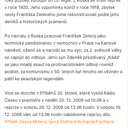
roky později vstoupil do čs. legie. Z Ruska se vrátil teprve
v roce 1920. Jeho vzpomínky končí v roce 1918, zbytek
cesty Františka Zeleného jsme rekonstruovali podle jeho
deníků a historických pramenů.
Po návratu z Ruska pracoval František Zelený jako
technický zaměstnanec v nemocnici v Praze na Karlově
náměstí, oženil se a narodil se mu syn, za 2. světové války
se zapojil do odboje. Jeho syn Zdeněk přezdívaný „Káďa“
se jako mladý skaut na protinacistickém odboji rovněž
podílel, za komunismu v 50. letech byl mnoho let vězněn a
patří ke skautským legendám.
Více se dozvíte z Příběhů 20. století, které vysílá Rádio
Česko v premiéře v neděli 20. 12. 2009 od 10.06 a v
repríze v sobotu 26. 12. 2009 od 13.06 hodin. V sobotu 19.
12. 2009 vám od 13.06 hodin nabídneme reprízu dílu
Příběh Zeeva Millera, Igora Stahla a Richarda Fischera
.