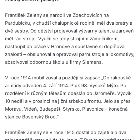
František Zelený se narodil ve Zdechovicích na
Pardubicku, v chudší chalupnické rodině, měl dva bratry a
dvě sestry. Od dětství projevoval výtvarný talent a zároveň
měl rád stroje. Vyučil se tedy strojním zámečníkem,
nastoupil do práce v Hronově a soustavně si doplňoval
znalosti – obsluhoval a opravoval parní stroje a lokomotivy,
absolvoval odbornou školu u firmy Siemens.
V roce 1914 mobilizoval a později si zapsal: „Do rakouské
armády odveden 4. září 1914. Pluk 98. Vysoké Mýto. Po
rozdělení k různým tělesům odeslán do Jaroměře. Výcvik
10 neděl a v prosinci na jižní srbskou frontu. Jelo se přes
Moravu, Vídeň, Budapešť, Styrsko, Plavonice – konečná
stanice Bosenský Brod.“
František Zelený se v roce 1915 dostal do zajetí a o dva