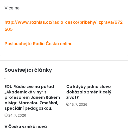
Více na:
http://www.rozhlas.cz/radio_cesko/pribehy/_zprava/672
505
Poslouchejte Rádio Česko online
Související články
EDU Rádio zve na pořad
Co kdyby jedno slovo
„Akademické vlny“ s
dokázalo změnit celý
profesorem Janem Rakem
život?
a Mgr. Marcelou Zmeškal,
15. 7. 2026
speciální pedagožkou.
24. 7. 2026
V Česku vzniká nová