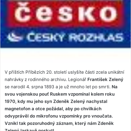
V příštích Příbězích 20. století uslyšíte části zcela unikátní
nahrávky z rodinného archivu. Legionář
František Zelený
se narodil 4. srpna 1893 a je už mnoho let po smrti.
Na
svou vojenskou pouť Ruskem vzpomínal kolem roku
1970, kdy mu jeho syn Zdeněk Zelený nachystal
magnetofon a otce požádal, aby po chvilkách
odvyprávěl do mikrofonu vzpomínky pro vnoučata.
Vznikl tak pozoruhodný záznam, který nám Zdeněk
Zelený laskavě poskytl.