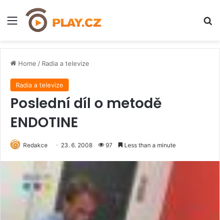
Menu
H
Home
/
Radia a televize
Radia a televize
Poslední díl o metodě
ENDOTINE
Redakce
23. 6. 2008
97
Less than a minute