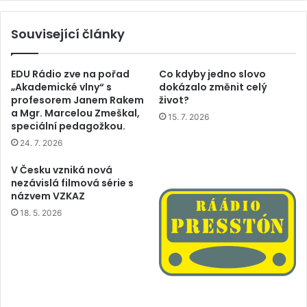
Související články
EDU Rádio zve na pořad
Co kdyby jedno slovo
„Akademické vlny“ s
dokázalo změnit celý
profesorem Janem Rakem
život?
a Mgr. Marcelou Zmeškal,
15. 7. 2026
speciální pedagožkou.
24. 7. 2026
V Česku vzniká nová
nezávislá filmová série s
názvem VZKAZ
18. 5. 2026