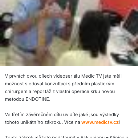
V prvních dvou dílech videoseriálu Medic TV jste měli
možnost sledovat konzultaci s předním plastickým
chirurgem a reportáž z vlastní operace krku novou
metodou ENDOTINE.
Ve třetím závěrečném dílu uvidíte jaké jsou výsledky
tohoto unikátního zákroku. Více na
www.medictv.cz
!
Tento zákrok můžete podstoupit v Asklepionu – Klinice a