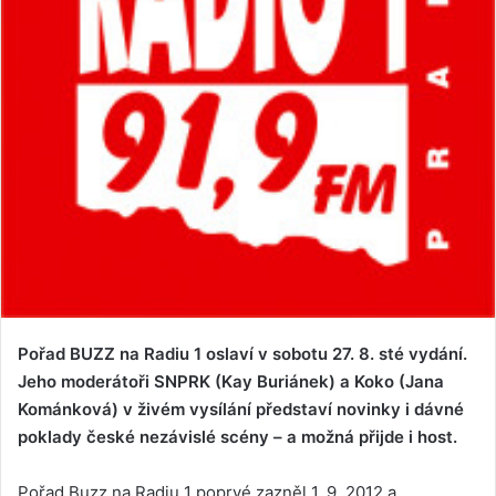
Pořad BUZZ na Radiu 1 oslaví v sobotu 27. 8. sté vydání.
Jeho moderátoři SNPRK (Kay Buriánek) a Koko (Jana
Kománková) v živém vysílání představí novinky i dávné
poklady české nezávislé scény – a možná přijde i host.
Pořad Buzz na Radiu 1 poprvé zazněl 1. 9. 2012 a