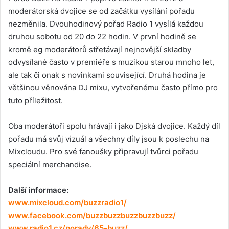
moderátorská dvojice se od začátku vysílání pořadu
nezměnila. Dvouhodinový pořad Radio 1 vysílá každou
druhou sobotu od 20 do 22 hodin. V první hodině se
kromě eg moderátorů střetávají nejnovější skladby
odvysílané často v premiéře s muzikou starou mnoho let,
ale tak či onak s novinkami související. Druhá hodina je
většinou věnována DJ mixu, vytvořenému často přímo pro
tuto příležitost.
Oba moderátoři spolu hrávají i jako Djská dvojice. Každý díl
pořadu má svůj vizuál a všechny díly jsou k poslechu na
Mixcloudu. Pro své fanoušky připravují tvůrci pořadu
speciální merchandise.
Další informace:
www.mixcloud.com/buzzradio1/
www.facebook.com/buzzbuzzbuzzbuzzbuzz/
www.radio1.cz/porady/65-buzz/