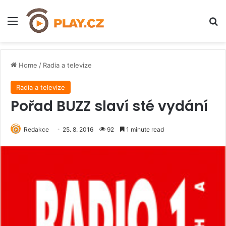
Menu
H
Home
/
Radia a televize
Radia a televize
Pořad BUZZ slaví sté vydání
Redakce
25. 8. 2016
92
1 minute read