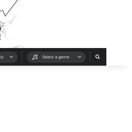
Hledat
io
Select a genre