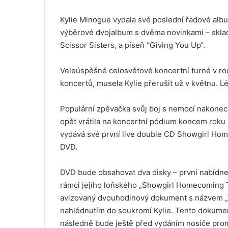
Kylie Minogue vydala své poslední řadové albu
výběrové dvojalbum s dvěma novinkami – sklad
Scissor Sisters, a píseň “Giving You Up“.
Veleúspěšné celosvětové koncertní turné v roc
koncertů, musela Kylie přerušit už v květnu. Lék
Populární zpěvačka svůj boj s nemocí nakonec
opět vrátila na koncertní pódium koncem roku 
vydává své první live double CD Showgirl Hom
DVD.
DVD bude obsahovat dva disky – první nabídne
rámci jejího loňského „Showgirl Homecoming To
avizovaný dvouhodinový dokument s názvem „Wh
nahlédnutím do soukromí Kylie. Tento dokument
následně bude ještě před vydáním nosiče prom