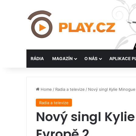
RÁDIA
MAGAZÍN
O NÁS
APLIKACE P
Home
/
Radia a televize
/
Nový singl Kylie Minogue
Radia a televize
Nový singl Kyli
Evropě 2