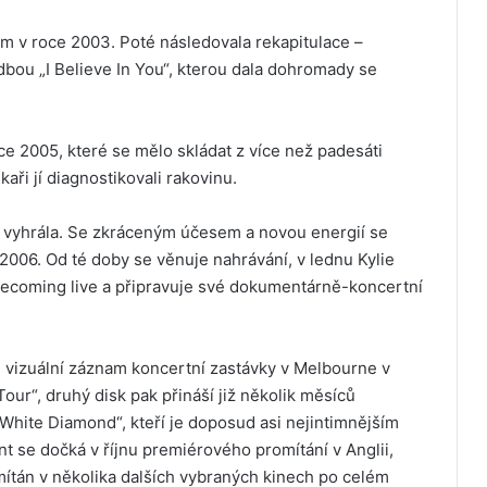
m v roce 2003. Poté následovala rekapitulace –
bou „I Believe In You“, kterou dala dohromady se
e 2005, které se mělo skládat z více než padesáti
aři jí diagnostikovali rakovinu.
 vyhrála. Se zkráceným účesem a novou energií se
2006. Od té doby se věnuje nahrávání, v lednu Kylie
ecoming live a připravuje své dokumentárně-koncertní
 vizuální záznam koncertní zastávky v Melbourne v
ur“, druhý disk pak přináší již několik měsíců
ite Diamond“, kteří je doposud asi nejintimnějším
 se dočká v říjnu premiérového promítání v Anglii,
ítán v několika dalších vybraných kinech po celém