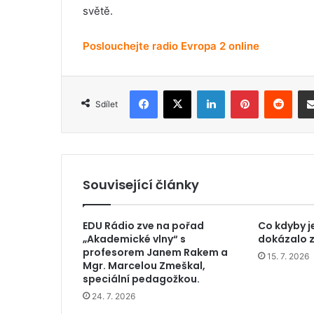
světě.
Poslouchejte radio Evropa 2 online
Facebook
X
LinkedIn
Pinterest
Reddit
Sdílet
Související články
EDU Rádio zve na pořad
Co kdyby j
„Akademické vlny“ s
dokázalo z
profesorem Janem Rakem a
15. 7. 2026
Mgr. Marcelou Zmeškal,
speciální pedagožkou.
24. 7. 2026