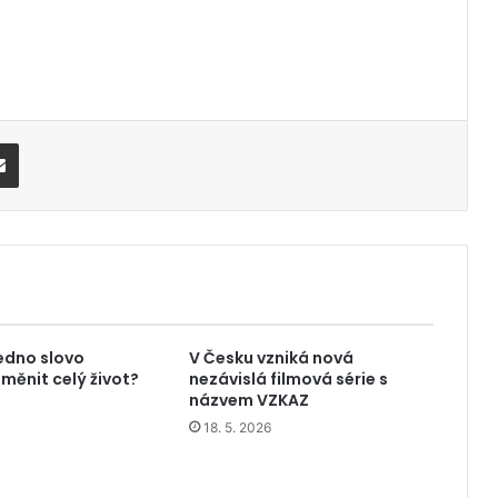
Share via Email
edno slovo
V Česku vzniká nová
měnit celý život?
nezávislá filmová série s
názvem VZKAZ
18. 5. 2026