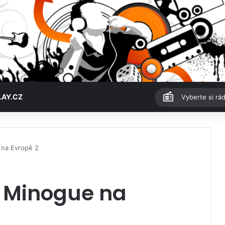
LAY.CZ
Vyberte si rád
 na Evropě 2
e Minogue na