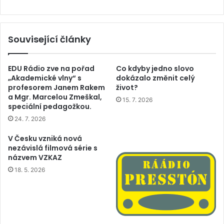
Související články
EDU Rádio zve na pořad
Co kdyby jedno slovo
„Akademické vlny“ s
dokázalo změnit celý
profesorem Janem Rakem
život?
a Mgr. Marcelou Zmeškal,
15. 7. 2026
speciální pedagožkou.
24. 7. 2026
V Česku vzniká nová
nezávislá filmová série s
názvem VZKAZ
18. 5. 2026