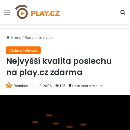
Menu
H
Home
/
Radia a televize
Radia a televize
Nejvyšší kvalita poslechu
na play.cz zdarma
Redakce
1. 2. 2006
125
Less than a minute