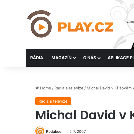
RÁDIA
MAGAZÍN
O NÁS
APLIKACE P
Home
/
Radia a televize
/
Michal David v Křížovém 
Radia a televize
Michal David v
Redakce
2. 7. 2007