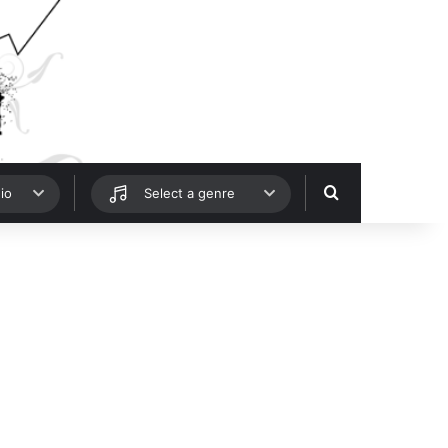
Hledat
io
Select a genre