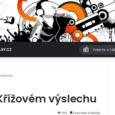
LAY.CZ
Vyberte si rád
výslechu
 Křížovém výslechu
104
Less than a minute