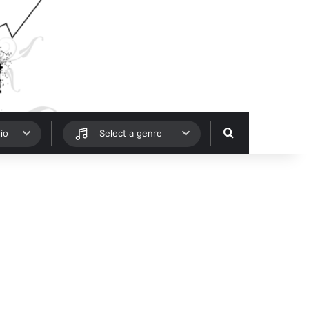
Hledat
io
Select a genre