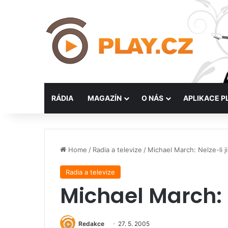
RÁDIA
MAGAZÍN
O NÁS
APLIKACE P
Home
/
Radia a televize
/
Michael March: Nelze-li j
Radia a televize
Michael March: 
Redakce
27. 5. 2005