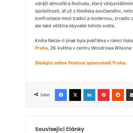
odráží atmosféra festivalu, který vždyzvláštní
společnosti, ať už z hlediska současného, neb
konfrontace mezi tradicí a modernou, zrcadlo ak
ale také většina obyvatel tohoto světa.
Kniha Nelze-li jinak byla pokřtěna v rámci tis
Praha
, 26. května v centru Woodrowa Wilsona 
Sledujte online Festival spisovatelů Praha.
Facebook
X
LinkedIn
Pinterest
Reddit
Sdílet
Související články