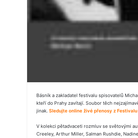
Básník a zakladatel festivalu spisovatelů Mic
kteří do Prahy zavítají. Soubor těch nejzajímav
jinak.
Sledujte online živé přenosy z Festivalu
V kolekci pětadvaceti rozmluv se světovými au
Creeley, Arthur Miller, Salman Rushdie, Nadine