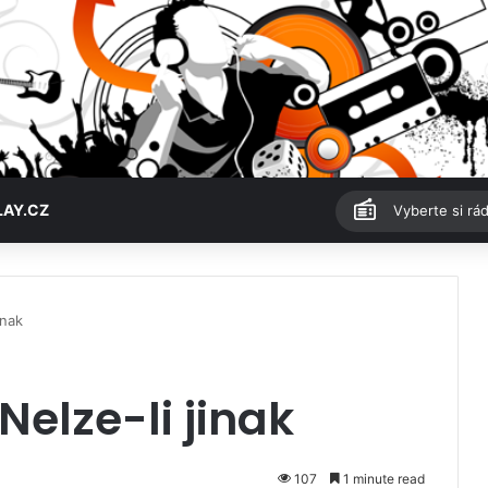
LAY.CZ
Vyberte si rád
inak
Nelze-li jinak
107
1 minute read