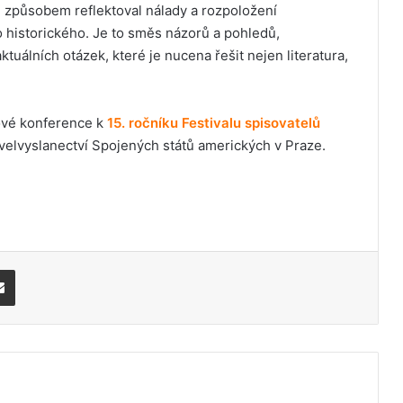
m způsobem reflektoval nálady a rozpoložení
o historického. Je to směs názorů a pohledů,
tuálních otázek, které je nucena řešit nejen literatura,
kové konference k
15. ročníku Festivalu spisovatelů
velvyslanectví Spojených států amerických v Praze.
Share via Email