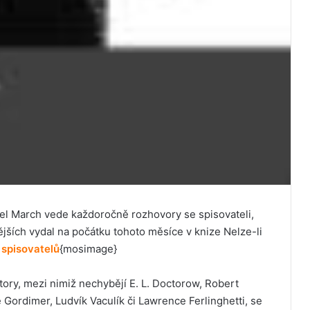
hael March vede každoročně rozhovory se spisovateli,
ějších vydal na počátku tohoto měsíce v knize Nelze-li
 spisovatelů
{mosimage}
tory, mezi nimiž nechybějí E. L. Doctorow, Robert
 Gordimer, Ludvík Vaculík či Lawrence Ferlinghetti, se