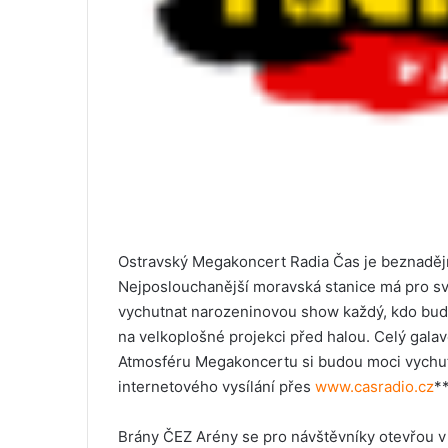
Ostravský Megakoncert Radia Čas je beznadějn
Nejposlouchanější moravská stanice má pro sv
vychutnat narozeninovou show každý, kdo bude
na velkoplošné projekci před halou. Celý galav
Atmosféru Megakoncertu si budou moci vychut
internetového vysílání přes
www.casradio.cz
**
Brány ČEZ Arény se pro návštěvníky otevřou v 