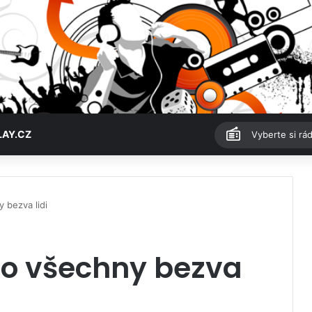
LAY.CZ
Vyberte si rád
 bezva lidi
o všechny bezva