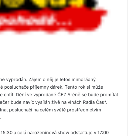
ě vyprodán. Zájem o něj je letos mimořádný.
é posluchače příjemný dárek. Tento rok si může
 chtít. Dění ve vyprodané ČEZ Aréně se bude promítat
ečer bude navíc vysílán živě na vlnách Radia Čas*.
nat posluchači na celém světě prostřednictvím
.
15:30 a celá narozeninová show odstartuje v 17:00