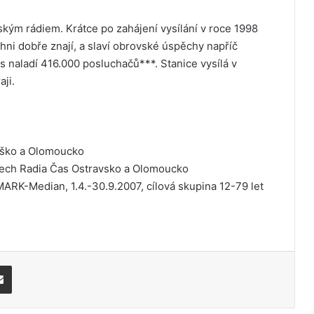
kým rádiem. Krátce po zahájení vysílání v roce 1998
hni dobře znají, a slaví obrovské úspěchy napříč
 naladí 416.000 posluchačů***. Stanice vysílá v
ji.
laško a Olomoucko
mech Radia Čas Ostravsko a Olomoucko
RK-Median, 1.4.-30.9.2007, cílová skupina 12-79 let
Share via Email