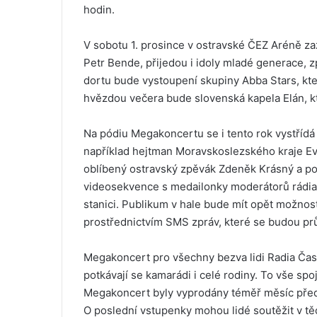
hodin.
V sobotu 1. prosince v ostravské ČEZ Aréně za
Petr Bende, přijedou i idoly mladé generace,
dortu bude vystoupení skupiny Abba Stars, kte
hvězdou večera bude slovenská kapela Elán, kt
Na pódiu Megakoncertu se i tento rok vystřídá
například hejtman Moravskoslezského kraje Ev
oblíbený ostravský zpěvák Zdeněk Krásný a pozv
videosekvence s medailonky moderátorů rádia 
stanici. Publikum v hale bude mít opět možnos
prostřednictvím SMS zpráv, které se budou pr
Megakoncert pro všechny bezva lidi Radia Čas j
potkávají se kamarádi i celé rodiny. To vše spo
Megakoncert byly vyprodány téměř měsíc před k
O poslední vstupenky mohou lidé soutěžit v tě