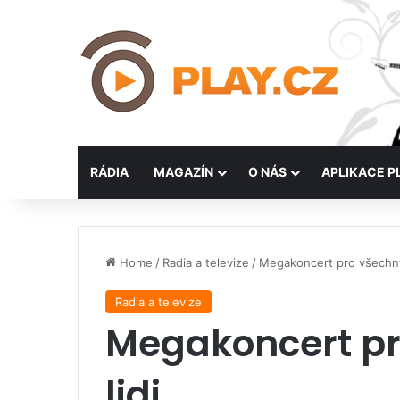
RÁDIA
MAGAZÍN
O NÁS
APLIKACE P
Home
/
Radia a televize
/
Megakoncert pro všechny
Radia a televize
Megakoncert pr
lidi