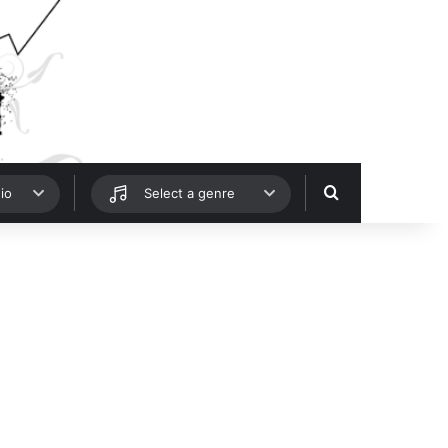
Hledat
io
Select a genre