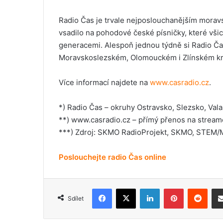
Radio Čas je trvale nejposlouchanějším moravs
vsadilo na pohodové české písničky, které všic
generacemi. Alespoň jednou týdně si Radio Čas
Moravskoslezském, Olomouckém i Zlínském kra
Více informací najdete na
www.casradio.cz
.
*) Radio Čas – okruhy Ostravsko, Slezsko, Va
**) www.casradio.cz – přímý přenos na strea
***) Zdroj: SKMO RadioProjekt, SKMO, STEM/MA
Poslouchejte radio Čas online
Facebook
X
LinkedIn
Pinterest
Reddit
Sdílet