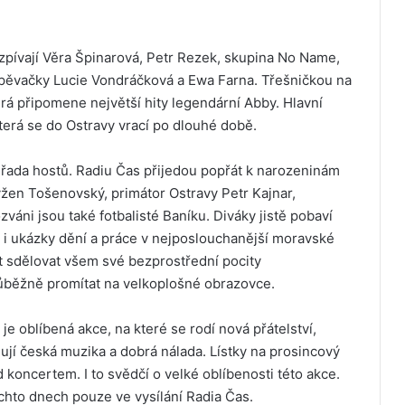
zpívají Věra Špinarová, Petr Rezek, skupina No Name,
 zpěvačky Lucie Vondráčková a Ewa Farna. Třešničkou na
rá připomene největší hity legendární Abby. Hlavní
erá se do Ostravy vrací po dlouhé době.
 řada hostů. Radiu Čas přijedou popřát k narozeninám
žen Tošenovský, primátor Ostravy Petr Kajnar,
áni jsou také fotbalisté Baníku. Diváky jistě pobaví
i ukázky dění a práce v nejposlouchanější moravské
t sdělovat všem své bezprostřední pocity
ůběžně promítat na velkoplošné obrazovce.
e oblíbená akce, na které se rodí nová přátelství,
jují česká muzika a dobrá nálada. Lístky na prosincový
oncertem. I to svědčí o velké oblíbenosti této akce.
chto dnech pouze ve vysílání Radia Čas.