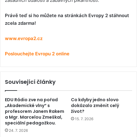
zásadních událostí a zábavných pikantností.
Právě teď si ho můžete na stránkách Evropy 2 stáhnout
zcela zdarma!
www.evropa2.cz
Poslouchejte Evropu 2 online
Související články
EDU Rádio zve na pořad
Co kdyby jedno slovo
„Akademické vlny“ s
dokázalo změnit celý
profesorem Janem Rakem
život?
a Mgr. Marcelou Zmeškal,
15. 7. 2026
speciální pedagožkou.
24. 7. 2026