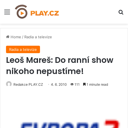
Menu
H
Home
/
Radia a televize
Radia a televize
Leoš Mareš: Do ranní show
nikoho nepustíme!
Redakce PLAY.CZ
4. 6. 2010
111
1 minute read