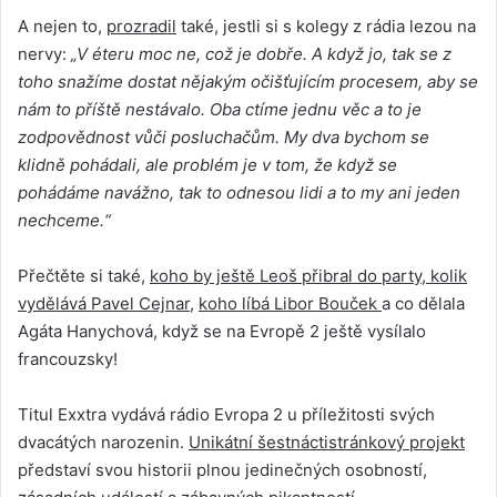
A nejen to,
prozradil
také, jestli si s kolegy z rádia lezou na
nervy:
„V éteru moc ne, což je dobře. A když jo, tak se z
toho snažíme dostat nějakým očišťujícím procesem, aby se
nám to příště nestávalo. Oba ctíme jednu věc a to je
zodpovědnost vůči posluchačům. My dva bychom se
klidně pohádali, ale problém je v tom, že když se
pohádáme navážno, tak to odnesou lidi a to my ani jeden
nechceme.“
Přečtěte si také,
koho by ještě Leoš přibral do party
,
kolik
vydělává Pavel Cejnar
,
koho líbá Libor Bouček
a co dělala
Agáta Hanychová, když se na Evropě 2 ještě vysílalo
francouzsky!
Titul Exxtra vydává rádio Evropa 2 u příležitosti svých
dvacátých narozenin.
Unikátní šestnáctistránkový projekt
představí svou historii plnou jedinečných osobností,