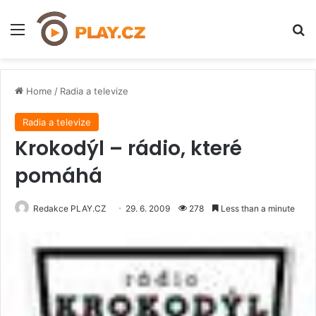
Menu
H
Home
/
Radia a televize
Radia a televize
Krokodýl – rádio, které
pomáhá
Redakce PLAY.CZ
29. 6. 2009
278
Less than a minute