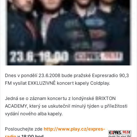
Dnes v pondělí 23.6.2008 bude pražské Expresradio 90,3
FM vysílat EXKLUZIVNĚ koncert kapely Coldplay.
Jedná se o záznam koncertu z londýnské BRIXTON
ACADEMY, který se uskutečnil minulý týden u příležitosti
vydání nového alba kapely.
Poslouchejte zde
http://www.play.cz/expres-
radio
v 18:00 hod.