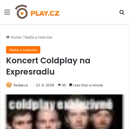
Menu
H
Home
/
Radia a televize
Radia a televize
Koncert Coldplay na
Expresradiu
Redakce
23. 6. 2008
95
Less than a minute