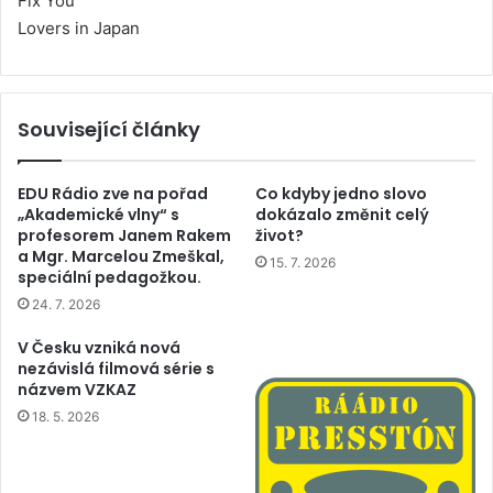
Fix You
Lovers in Japan
Související články
EDU Rádio zve na pořad
Co kdyby jedno slovo
„Akademické vlny“ s
dokázalo změnit celý
profesorem Janem Rakem
život?
a Mgr. Marcelou Zmeškal,
15. 7. 2026
speciální pedagožkou.
24. 7. 2026
V Česku vzniká nová
nezávislá filmová série s
názvem VZKAZ
18. 5. 2026