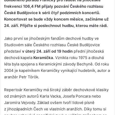
frekvenci 106,4 FM přijaly pozvání Českého rozhlasu
České Budějovice k sérii čtyř podzimních koncertů.
Koncertovat se bude vždy koncem měsíce, začínáme už
24. září. Přijďte si poslechnout hudbu, kterou máte rádi.
Jako první se jihočeským fandům dechové hudby ve
Studiovém sále Českého rozhlasu České Budějovice
představí
v úterý 24. září od 19 hodin
přední jihočeská
dechová kapela
Keramička
. Vznikla roku 1975 a dlouhá
léta byla spojena s Keramickými závody Bechyně. Od roku
2004 je kapelníkem Keramičky vynikající hudebník, autor a
aranžér Petr Török.
Repertoár Keramičky má široký záběr dechovkové klasiky
od známých autorů Karla Vacka, Josefa Poncara nebo
Jaromíra Vejvody. Základ ovšem tvoří lidové písně
z jihozápadních Čech ve vlastních aranžích. Díky tomu si