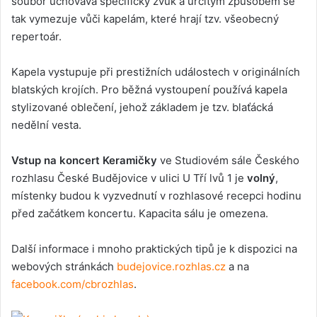
soubor uchovává specifický zvuk a určitým způsobem se
tak vymezuje vůči kapelám, které hrají tzv. všeobecný
repertoár.
Kapela vystupuje při prestižních událostech v originálních
blatských krojích. Pro běžná vystoupení používá kapela
stylizované oblečení, jehož základem je tzv. blaťácká
nedělní vesta.
Vstup na koncert Keramičky
ve Studiovém sále Českého
rozhlasu České Budějovice v ulici U Tří lvů 1 je
volný
,
místenky budou k vyzvednutí v rozhlasové recepci hodinu
před začátkem koncertu. Kapacita sálu je omezena.
Další informace i mnoho praktických tipů je k dispozici na
webových stránkách
budejovice.rozhlas.cz
a na
facebook.com/cbrozhlas
.