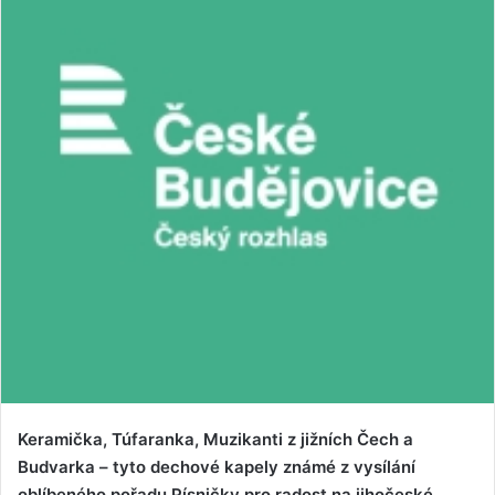
Keramička, Túfaranka, Muzikanti z jižních Čech a
Budvarka – tyto dechové kapely známé z vysílání
oblíbeného pořadu Písničky pro radost na jihočeské