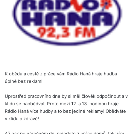
K obědu a cestě z práce vám Rádio Haná hraje hudbu
úplně bez reklam!
Uprostřed pracovního dne by si měl člověk odpočinout a v
klidu se naobědvat. Proto mezi 12. a 13. hodinou hraje
Rádio Haná více hudby a to bez jediné reklamy! Obědváte
v klidu a zdravě!
Až pak po náročném dni pojedete z práce domů, tak vám