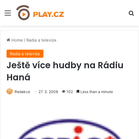
Menu
H
Home
/
Radia a televize
Radia a televize
Ještě více hudby na Rádiu
Haná
Redakce
27. 3. 2008
102
Less than a minute