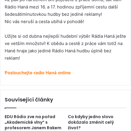
Rádio Haná mezi 16. a 17. hodinou zpříjemní cestu další
šedesátiminutovkou hudby bez jediné reklamy!
Nic vás neruší a cesta ubíhá v pohodě!
Užijte si od dubna nejlepší hudební výběr Rádia Haná ješte
ve vetším množství! K obědu a cestě z práce vám totiž na
Hané hraje jako jediné Rádio Haná hudbu úplně bez
reklam!
Poslouchejte radio Haná online
Související články
EDU Rádio zve na pořad
Co kdyby jedno slovo
„Akademické vlny“ s
dokázalo změnit celý
profesorem Janem Rakem
život?