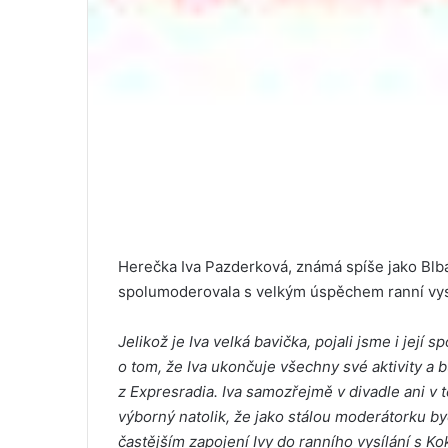
Herečka Iva Pazderková, známá spíše jako Blb
spolumoderovala s velkým úspěchem ranní vysí
Jelikož je Iva velká bavička, pojali jsme i její
o tom, že Iva ukončuje všechny své aktivity a 
z Expresradia. Iva samozřejmě v divadle ani v te
výborný natolik, že jako stálou moderátorku b
častějším zapojení Ivy do ranního vysílání s K