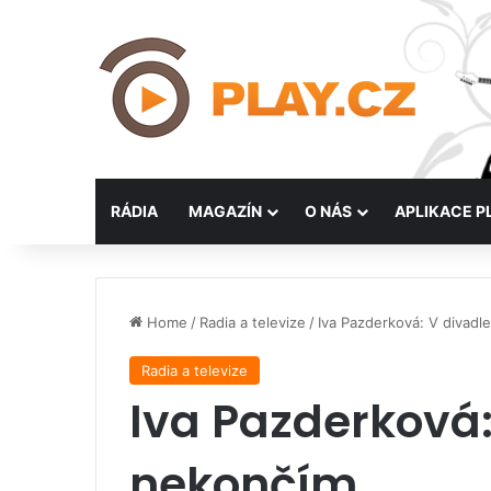
RÁDIA
MAGAZÍN
O NÁS
APLIKACE P
Home
/
Radia a televize
/
Iva Pazderková: V divadl
Radia a televize
Iva Pazderková:
nekončím