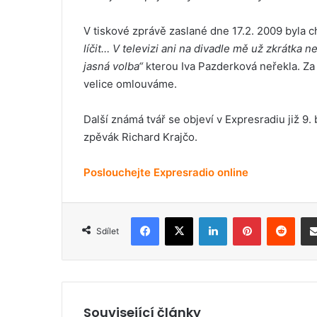
V tiskové zprávě zaslané dne 17.2. 2009 byla
líčit… V televizi ani na divadle mě už zkrátka n
jasná volba“
kterou Iva Pazderková neřekla. Za
velice omlouváme.
Další známá tvář se objeví v Expresradiu již 9
zpěvák Richard Krajčo.
Poslouchejte Expresradio online
Facebook
X
LinkedIn
Pinterest
Reddit
Sdílet
Související články