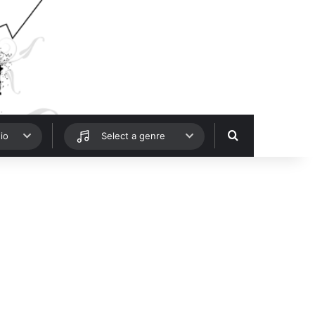
Hledat
io
Select a genre