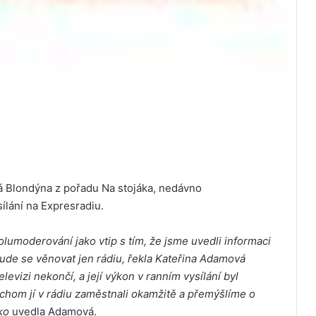
á Blondýna z pořadu Na stojáka, nedávno
lání na Expresradiu.
 spolumoderování jako vtip s tím, že jsme uvedli informaci
bude se věnovat jen rádiu, řekla Kateřina Adamová
levizi nekončí, a její výkon v ranním vysílání byl
ychom jí v rádiu zaměstnali okamžitě a přemýšlíme o
oko
uvedla Adamová.