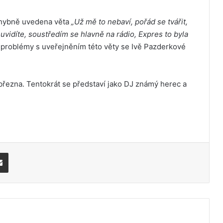
 chybně uvedena věta
„Už mě to nebaví, pořád se tvářit,
euvidíte, soustředím se hlavně na rádio, Expres to byla
 problémy s uveřejněním této věty se Ivě Pazderkové
. března. Tentokrát se představí jako DJ známý herec a
Share via Email