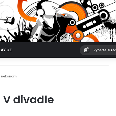
LAY.CZ
Vyberte si rád
e nekončím
 V divadle