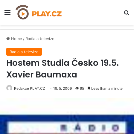
Menu
H
Home
/
Radia a televize
Radia a televize
Hostem Studia Česko 19.5.
Xavier Baumaxa
Redakce PLAY.CZ
19. 5. 2009
95
Less than a minute