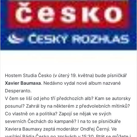
Hostem Studia Česko (v úterý 19. května) bude písničkář
Xavier Baumaxa
. Nedávno vydal nové album nazvané
Desperanto.
V čem se liší od jeho tří předchozích alb? Kam se autorsky
posunul? Zahrál by na některém z předvolebních mítinků?
Co vlastně on a politika? Zapojí se nějak ve svých
severních Čechách do kampaně? I na to se písničkáře
Xaviera Baumaxy zeptá moderátor Ondřej Černý. Ve
vysílání Rádia Česko po zprávách v 15:30. Ptát se můžete i