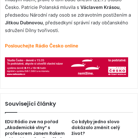
Česko. Patricie Polanská mluvila s
Václavem Krásou
,
předsedou Národní rady osob se zdravotním postižením a
Jitkou Dubnovou
, předsedkyní správní rady občanského
sdružení Dílny tvořivosti.
Poslouchejte Rádio Česko online
Související články
EDU Rádio zve na pořad
Co kdyby jedno slovo
„Akademické vlny“ s
dokázalo změnit celý
profesorem Janem Rakem
život?