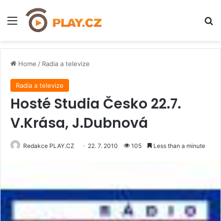
Menu
H
Home
/
Radia a televize
Radia a televize
Hosté Studia Česko 22.7.
V.Krása, J.Dubnová
Redakce PLAY.CZ
22. 7. 2010
105
Less than a minute