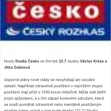
Hosty
Studia Česko
ve čtvrtek
22.7.
budou
Václav Krása a
Jitka Dubnová
Úsporné plány nové vlády se nevyhýbají ani sociální
oblasti. Například zdravotně postižení v nejnižším stupni
postižení mají přijít o 1200 korun měsíčně. Může stát šetřit
jiným způsobem, a s čím zápasí konkrétní sdružení, které
se snaží pomáhat zdravotně nebo mentálně postiženým
mladým lidem, právě o tom bude dnešní (22.7.) Studio