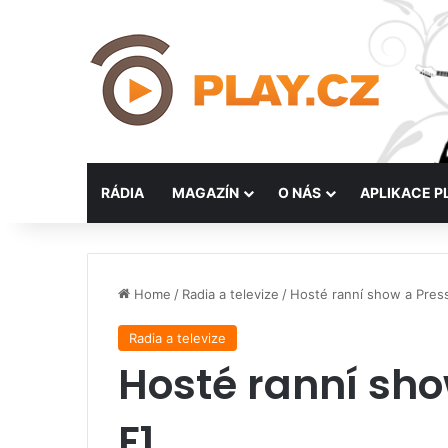
RÁDIA
MAGAZÍN
O NÁS
APLIKACE P
Home
/
Radia a televize
/
Hosté ranní show a Pres
Radia a televize
Hosté ranní sh
F1