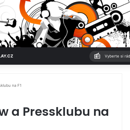
LAY.CZ
Vyberte si rád
sklubu na F1
ow a Pressklubu na