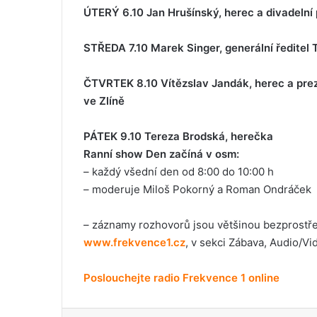
ÚTERÝ 6.10 Jan Hrušínský, herec a divadelní 
STŘEDA 7.10 Marek Singer, generální ředitel 
ČTVRTEK 8.10 Vítězslav Jandák, herec a prezi
ve Zlíně
PÁTEK 9.10 Tereza Brodská, herečka
Ranní show Den začíná v osm:
– každý všední den od 8:00 do 10:00 h
– moderuje Miloš Pokorný a Roman Ondráček
– záznamy rozhovorů jsou většinou bezprostřed
www.frekvence1.cz
, v sekci Zábava, Audio/Vi
Poslouchejte radio Frekvence 1 online