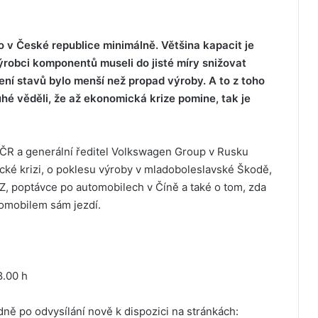
o v České republice minimálně. Většina kapacit je
ýrobci komponentů museli do jisté míry snižovat
ní stavů bylo menší než propad výroby. A to z toho
uhé věděli, že až ekonomická krize pomine, tak je
ČR a generální ředitel Volkswagen Group v Rusku
cké krizi, o poklesu výroby v mladoboleslavské Škodě,
Z, poptávce po automobilech v Číně a také o tom, zda
tomobilem sám jezdí.
8.00 h
ě po odvysílání nově k dispozici na stránkách: