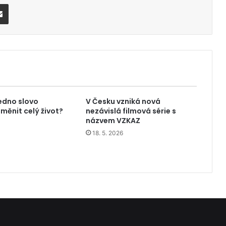
Share via Email
edno slovo
V Česku vzniká nová
měnit celý život?
nezávislá filmová série s
názvem VZKAZ
18. 5. 2026