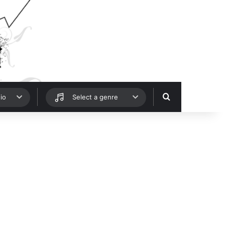
Hledat
io
Select a genre