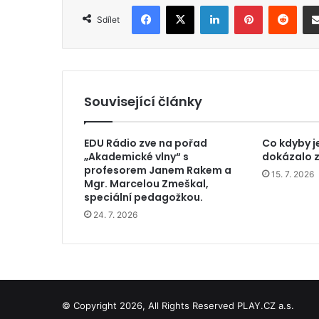
Facebook
X
LinkedIn
Pinterest
Reddit
Sdílet
Související články
EDU Rádio zve na pořad
Co kdyby j
„Akademické vlny“ s
dokázalo z
profesorem Janem Rakem a
15. 7. 2026
Mgr. Marcelou Zmeškal,
speciální pedagožkou.
24. 7. 2026
© Copyright 2026, All Rights Reserved PLAY.CZ a.s.