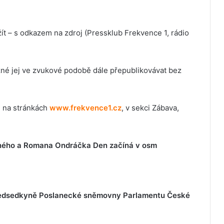
t – s odkazem na zdroj (Pressklub Frekvence 1, rádio
žné jej ve zvukové podobě dále přepublikovávat bez
i na stránkách
www.frekvence1.cz
, v sekci Zábava,
rného a Romana Ondráčka Den začíná v osm
předsedkyně Poslanecké sněmovny Parlamentu České