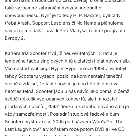
ale do našich studií čas od času zavítají kromě domácích
také významné zahraniční hvězdy hudebního
showbusinessu. Nyní je to tedy H. P. Baxxter, byli tady
třeba Arash, Support Lesbiens či No Name a plánujeme
samozřejmě další,“ uvádí Petr Vladyka, ředitel programu
Evropy 2.
Kariéra tria Scooter trvá již neuvěřitelných 13 let a je
lemována řadou singlových hitů a zlatých i platinových alb.
Vše odstartoval singl Hyper Hyper v roce 1994 a vydobyl
tehdy Scooteru výsadní pozici na kontinentální taneční
scéně a zdá se, že tahle pozice je i po letech doslova
neotřesitelná. Scooter jsou u nás navíc jako doma, o čemž
svědčí několik vyprodaných koncertů, ale i množství
prodaných nosičů. „Zlatá“ deska u každého nového alba je
vždy samozřejmostí. Poslední studiové řadové album
Scooteru vyšlo v roce 2005 pod názvem Who’s Got The
Last Laugh Now? a v loňském roce potom DVD a live CD