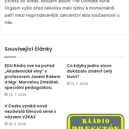
Excess All Areas. Aktuální album The Ultimate Aural
Orgasm vyšlo před několika málo týdny a momentálně
patří mezi nejprodávanější zahraniční alba současnosti u
nás.
Související články
EDU Rádio zve na pořad
Co kdyby jedno slovo
„Akademické vlny“ s
dokázalo změnit celý
profesorem Janem Rakem
život?
a Mgr. Marcelou Zmeškal,
15. 7. 2026
speciální pedagožkou.
24. 7. 2026
V Česku vzniká nová
nezávislá filmová série s
názvem VZKAZ
18. 5. 2026