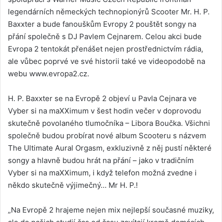
legendárních německých technopionýrů Scooter Mr. H. P.
Baxxter a bude fanouškům Evropy 2 pouštět songy na
přání společně s DJ Pavlem Cejnarem. Celou akci bude
Evropa 2 tentokát přenášet nejen prostřednictvím rádia,
ale vůbec poprvé ve své historii také ve videopodobě na
webu www.evropa2.cz.
H. P. Baxxter se na Evropě 2 objeví u Pavla Cejnara ve
Vyber si na maXXimum v šest hodin večer v doprovodu
skutečně povolaného tlumočníka – Libora Boučka. Všichni
společně budou probírat nové album Scooteru s názvem
The Ultimate Aural Orgasm, exkluzivně z něj pustí některé
songy a hlavně budou hrát na přání – jako v tradičním
Vyber si na maXXimum, i když telefon možná zvedne i
někdo skutečně výjimečný… Mr H. P.!
„Na Evropě 2 hrajeme nejen mix nejlepší současné muziky,