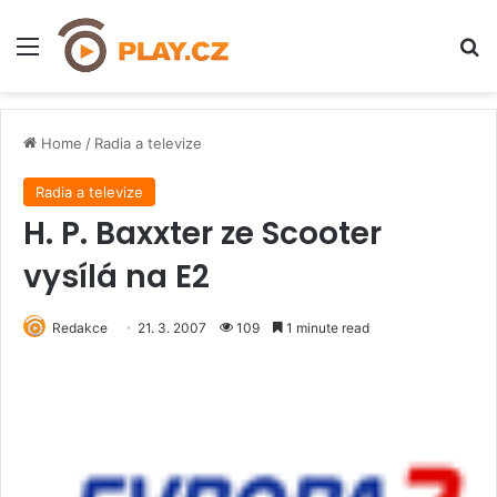
Menu
H
Home
/
Radia a televize
Radia a televize
H. P. Baxxter ze Scooter
vysílá na E2
Redakce
21. 3. 2007
109
1 minute read