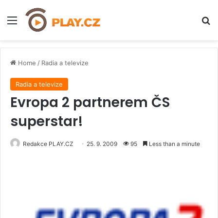
Menu
H
Home
/
Radia a televize
Radia a televize
Evropa 2 partnerem ČS
superstar!
Redakce PLAY.CZ
25. 9. 2009
95
Less than a minute