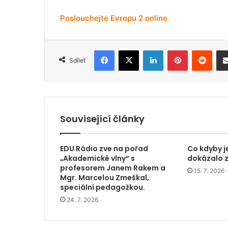
Poslouchejte Evropu 2 online
Facebook
X
LinkedIn
Pinterest
Reddit
Sdílet
Související články
EDU Rádio zve na pořad
Co kdyby j
„Akademické vlny“ s
dokázalo z
profesorem Janem Rakem a
15. 7. 2026
Mgr. Marcelou Zmeškal,
speciální pedagožkou.
24. 7. 2026