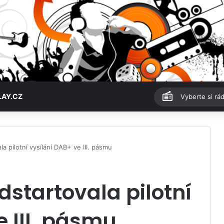
LAY.CZ
Vyberte si rád
a pilotní vysílání DAB+ ve III. pásmu
dstartovala pilotní
e III. pásmu