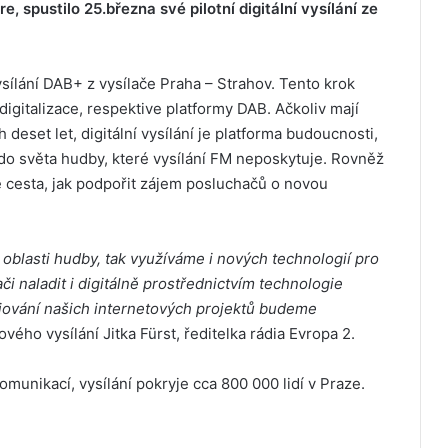
, spustilo 25.března své pilotní digitální vysílání ze
ysílání DAB+ z vysílače Praha – Strahov. Tento krok
 digitalizace, respektive platformy DAB. Ačkoliv mají
deset let, digitální vysílání je platforma budoucnosti,
do světa hudby, které vysílání FM neposkytuje. Rovněž
 cesta, jak podpořit zájem posluchačů o novou
 oblasti hudby, tak využíváme i nových technologií pro
i naladit i digitálně prostřednictvím technologie
pojování našich internetových projektů budeme
vého vysílání Jitka Fürst, ředitelka rádia Evropa 2.
komunikací, vysílání pokryje cca 800 000 lidí v Praze.