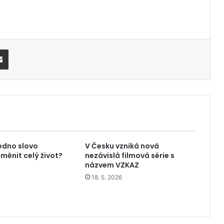
Share via Email
edno slovo
V Česku vzniká nová
měnit celý život?
nezávislá filmová série s
názvem VZKAZ
18. 5. 2026