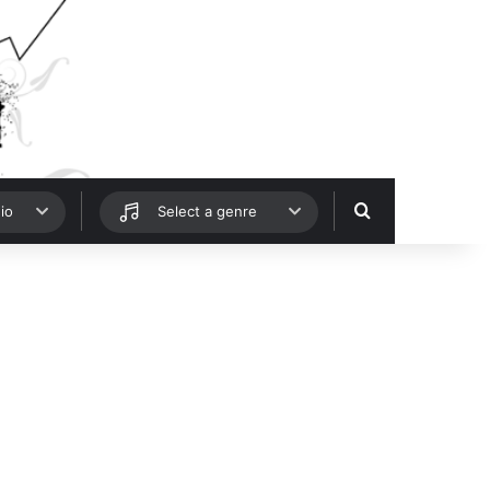
Hledat
io
Select a genre