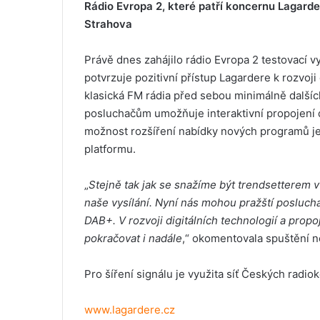
Rádio Evropa 2, které patří koncernu Lagardere
Strahova
Právě dnes zahájilo rádio Evropa 2
testovací v
potvrzuje pozitivní přístup Lagardere k rozvoji
klasická FM rádia před sebou minimálně dalších 
posluchačům umožňuje interaktivní propojení 
možnost rozšíření nabídky nových programů je
platformu.
„
Stejně tak jak se snažíme být trendsetterem v
naše vysílání. Nyní nás mohou pražští posluchač
DAB+. V rozvoji digitálních technologií a pro
pokračovat i nadále
,“ okomentovala spuštění no
Pro šíření signálu je využita síť Českých radio
www.lagardere.cz