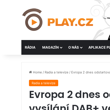
RÁDIA
MAGAZÍN
O NÁS
APLIKACE P
Home
/
Radia a televize
/
Evropa 2 dnes odstartoval
Radia a televize
Evropa 2 dnes o
vysílání DAB+ v