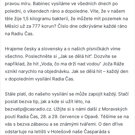
pravou míru. Babinec vysíláme ve všedních dnech po
poledni, o víkendech ráno a dopoledne. Víte, že v našem
těle žije 1,5 kilogramu bakterií, že můžete mít pozemek na
Měsíci už za 777 korun? Číslo dne odkrýváme každé ráno
na Radiu Čas.
Hrajeme česky a slovensky a o našich písničkách víme
všechno. Poslechněte si „Jak se dělá hit“. Dozvíte se
například, že hit „Voda, čo ma drží nad vodou“ Joža Ráže
vznikl narychlo na objednávku. Jak se dělá hit – každý den
v dopoledním vysílání Radia Čas.
Stále platí, do našeho vysílání se může zapojit každý. Stačí
poslat bezva tip, jak a kde si užít léto, na
bezvatip@casradio.cz
. Užijte si s námi další z Moravských
poutí Radia Čas, 28. a 29. července v Opavě. Těšíme se na
vás s bezva zábavou a se známými tvářemi. O den dříve
odstartuje na letišti v Holešově naše Časparáda s