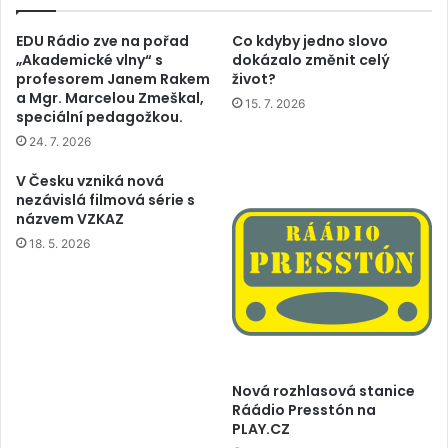
EDU Rádio zve na pořad
Co kdyby jedno slovo
„Akademické vlny“ s
dokázalo změnit celý
profesorem Janem Rakem
život?
a Mgr. Marcelou Zmeškal,
15. 7. 2026
speciální pedagožkou.
24. 7. 2026
V Česku vzniká nová
nezávislá filmová série s
názvem VZKAZ
18. 5. 2026
Nová rozhlasová stanice
Ráádio Presstón na
PLAY.CZ