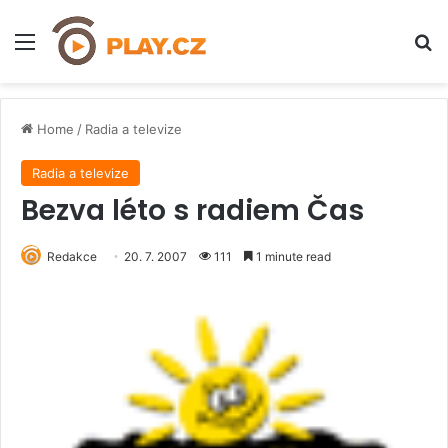
Menu
H
Home
/
Radia a televize
Radia a televize
Bezva léto s radiem Čas
Redakce
20. 7. 2007
111
1 minute read