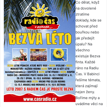
Co dělat, když
na dovolené
ztratíme
doklady, kde se
schovat před
bouřkou nebo
jak předejít
úpalu? Na
všechno
existuje Bezva
finta. Každé
ráno na Radiu
Čas. V Babinci
řešíme témata,
která zajímají
nejen ženy.
Boříme mýty a
uvádíme věci na