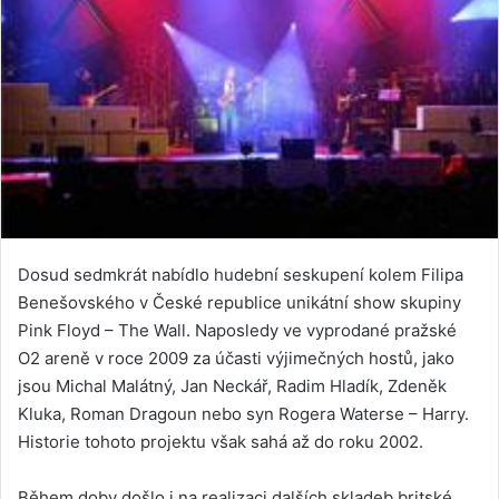
Dosud sedmkrát nabídlo hudební seskupení kolem Filipa
Benešovského v České republice unikátní show skupiny
Pink Floyd – The Wall. Naposledy ve vyprodané pražské
O2 areně v roce 2009 za účasti výjimečných hostů, jako
jsou Michal Malátný, Jan Neckář, Radim Hladík, Zdeněk
Kluka, Roman Dragoun nebo syn Rogera Waterse – Harry.
Historie tohoto projektu však sahá až do roku 2002.
Během doby došlo i na realizaci dalších skladeb britské