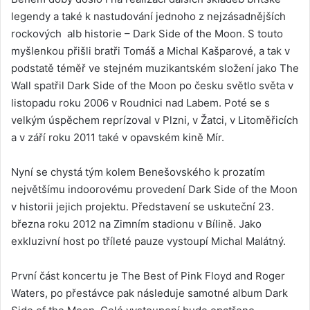
legendy a také k nastudování jednoho z nejzásadnějších
rockových alb historie – Dark Side of the Moon. S touto
myšlenkou přišli bratři Tomáš a Michal Kašparové, a tak v
podstatě téměř ve stejném muzikantském složení jako The
Wall spatřil Dark Side of the Moon po česku světlo světa v
listopadu roku 2006 v Roudnici nad Labem. Poté se s
velkým úspěchem reprízoval v Plzni, v Žatci, v Litoměřicích
a v září roku 2011 také v opavském kině Mír.
Nyní se chystá tým kolem Benešovského k prozatím
největšímu indoorovému provedení Dark Side of the Moon
v historii jejich projektu. Představení se uskuteční 23.
března roku 2012 na Zimním stadionu v Bílině. Jako
exkluzivní host po tříleté pauze vystoupí Michal Malátný.
První část koncertu je The Best of Pink Floyd and Roger
Waters, po přestávce pak následuje samotné album Dark