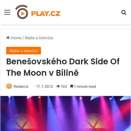
Menu
H
Home
/
Radia a televize
Radia a televize
Benešovského Dark Side Of
The Moon v Bílině
Redakce
17. 1. 2012
102
1 minute read