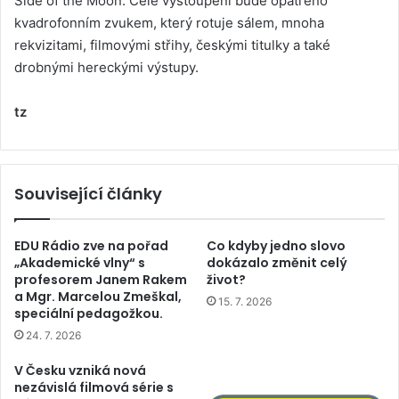
Side of the Moon. Celé vystoupení bude opatřeno
kvadrofonním zvukem, který rotuje sálem, mnoha
rekvizitami, filmovými střihy, českými titulky a také
drobnými hereckými výstupy.
tz
Související články
EDU Rádio zve na pořad
Co kdyby jedno slovo
„Akademické vlny“ s
dokázalo změnit celý
profesorem Janem Rakem
život?
a Mgr. Marcelou Zmeškal,
15. 7. 2026
speciální pedagožkou.
24. 7. 2026
V Česku vzniká nová
nezávislá filmová série s