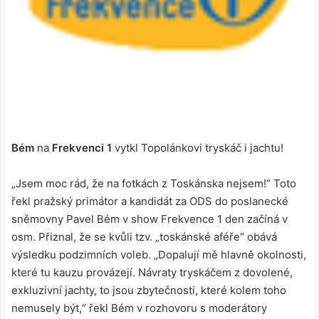
Bém
na
Frekvenci 1
vytkl Topolánkovi tryskáč i jachtu!
„Jsem moc rád, že na fotkách z Toskánska nejsem!“ Toto
řekl pražský primátor a kandidát za ODS do poslanecké
sněmovny Pavel Bém v show Frekvence 1 den začíná v
osm. Přiznal, že se kvůli tzv. „toskánské aféře“ obává
výsledku podzimních voleb. „Dopalují mě hlavně okolnosti,
které tu kauzu provázejí. Návraty tryskáčem z dovolené,
exkluzivní jachty, to jsou zbytečnosti, které kolem toho
nemusely být,“ řekl Bém v rozhovoru s moderátory