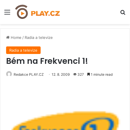
Menu
H
Home
/
Radia a televize
Radia a televize
Bém na Frekvenci 1!
Redakce PLAY.CZ
12. 8. 2009
327
1 minute read