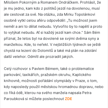
Milošem Pokorným a Romanem Ondráčkem. Prohlásil, že
je mu jedno, kam kdo z politiků jezdí na dovolenou, musí
ale cestovat za své. Na otázku, zda Mirku Topolánkovi
osobně vytkl celou aféru odpověděl: „Tu možnost jsem
neměl a ani to dělat nebudu. Vytvořilo by to napětí a proto
to vytýkat nebudu. Ať si každý jezdí kam chce.“ Sám Bém
přiznal, že letos byl na dovolené se svými dvěma syny a
manželkou. Kde, to neřekl. V nejbližších týdnech se ještě
chystá na lezení do Dolomitů a také má plán na zdolání
další velehor. Odmítl ale prozradit jakých.
Celý rozhovor s Pavlem Bémem, také o problematice
parkování, taxikářích, pražském okruhu, Kaplického
knihovně, možnosti pořádání olympiády v Praze, o tom,
kdy naposledy použil městskou hromadnou dopravu, nebo
co říká ódě, kterou na svého manžela napsala Petra
Paroubková si můžete poslechnout
ZDE