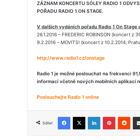
ZÁZNAM KONCERTU SÓLEY RADIO 1 ODVYSÍL
POŘADU RADIO 1 ON STAGE.
V dalších vydáních pořadu Radio 1 On Stage u
26.1.2016 – FREDERIC ROBINSON (koncert z 30.1
9.2.2016 – MOVITS! (koncert z 10.2.2014, Prah
http://www.radio1.cz/onstage
Radio 1 je možné poslouchat na frekvenci 91,9
informací včetně nových mobilních aplikací 
Poslouchejte Radio 1 online
Facebook
X
LinkedIn
Pinterest
Reddit
Sdílet