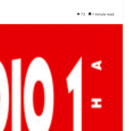
72
1 minute read