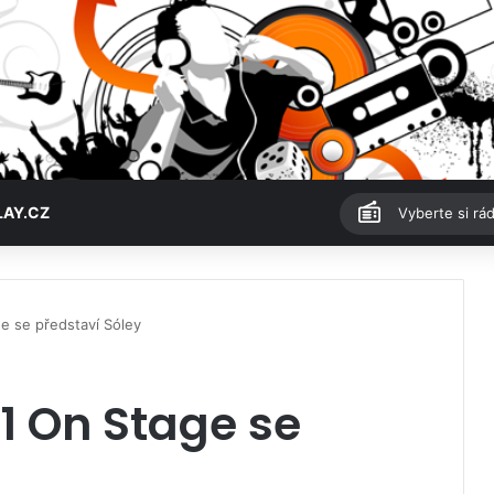
LAY.CZ
Vyberte si rád
e se představí Sóley
1 On Stage se