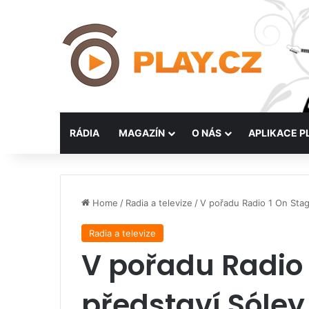
RÁDIA
MAGAZÍN
O NÁS
APLIKACE P
Home
/
Radia a televize
/
V pořadu Radio 1 On Stag
Radia a televize
V pořadu Radio 
představí Sóley