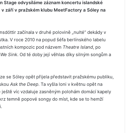
 On Stage odvysíláme záznam koncertu islandské
i v září v pražském klubu MeetFactory a Sóley na
dóttir začínala v druhé polovině „nulté“ dekády v
stka. V roce 2010 na popud šéfa berlínského labelu
lastních kompozic pod názvem
Theatre Island
, po
a
We Sink
. Od té doby její věhlas díky silným songům a
e se Sóley opět přijela představit pražskému publiku,
eskou
Ask the Deep
. Ta vyšla loni v květnu opět na
 ještě víc vzdaluje zasněným polohám domácí kapely
krz temně popové songy do míst, kde se to hemží
.