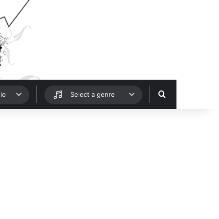
Hledat
io
Select a genre