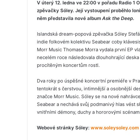
V úterý 12. ledna ve 22:00 v pořadu Radio 1
zpěvačky Sóley. Její vystoupení proběhlo lon
něm představila nové album
Ask the Deep
.
Islandská dream-popová zpěvačka Sóley Stefáns
indie folkovém kolektivu Seabear coby klávesi
Morr Music Thomase Morra vydala první EP v
necelém roce následovala dlouhohrající desk
procítěným koncertům rostl.
Dva roky po úspěšné koncertní premiéře v Praz
tentokrát s čerstvou, intimnější a osobnější d
značce Morr Music. Sóley se na nové nahrávce
Seabear a nechává svůj podmanivý hlas vést s
vnitřními démony, duchy a hororovými scénami
Webové stránky Sóley:
www.soleysoley.com