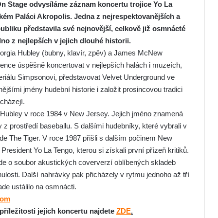
 On Stage odvysíláme záznam koncertu
trojice Yo La
ském Paláci Akropolis. Jedna z nejrespektovanějších a
ubliku představila své nejnovější, celkově již osmnácté
o z nejlepších v jejich dlouhé historii.
 Georgia Hubley (bubny, klavír, zpěv) a James McNew
stence úspěšně koncertovat v nejlepších halách i muzeích,
seriálu Simpsonovi, představovat Velvet Underground ve
jšími jmény hudební historie i založit prosincovou tradici
cházejí.
a Hubley v roce 1984 v New Jersey. Jejich jméno znamená
 z prostředí baseballu. S dalšími hudebníky, které vybrali v
ide The Tiger. V roce 1987 přišli s dalším počinem New
esident Yo La Tengo, kterou si získali první přízeň kritiků.
de o soubor akustických coververzí oblíbených skladeb
ulosti. Další nahrávky pak přicházely v rytmu jednoho až tří
ade ustálilo na osmnácti.
com
íležitosti jejich koncertu najdete
ZDE
.