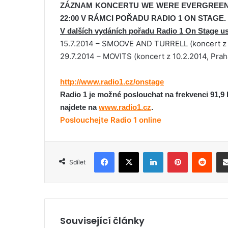
ZÁZNAM KONCERTU WE WERE EVERGREEN R
22:00 V RÁMCI POŘADU RADIO 1 ON STAGE.
V další
ch
vydání
ch
pořadu Radio 1 On Stage usl
15.7.2014 – SMOOVE AND TURRELL (koncert z 29
29.7.2014 – MOVITS (koncert z 10.2.2014, Prah
http://www.radio1.cz/onstage
Radio 1 je možné poslouchat na frekvenci 91,9 F
najdete na
www.radio1.cz
.
Poslouchejte Radio 1 online
Facebook
X
LinkedIn
Pinterest
Reddit
Sdílet
Související články