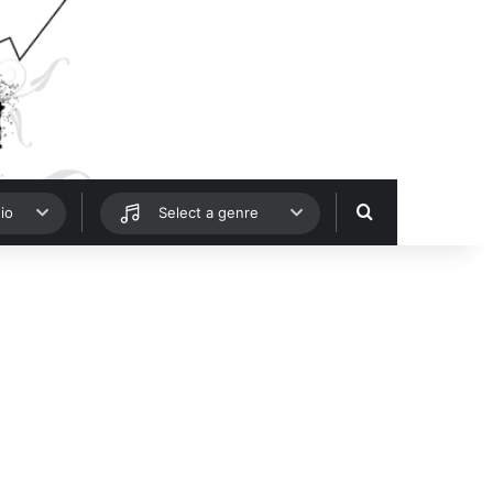
Hledat
io
Select a genre