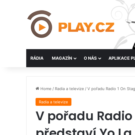
RÁDIA
MAGAZÍN
O NÁS
APLIKACE P
Home
/
Radia a televize
/
V pořadu Radio 1 On Stag
Radia a televize
V pořadu Radio 
představí Yo La