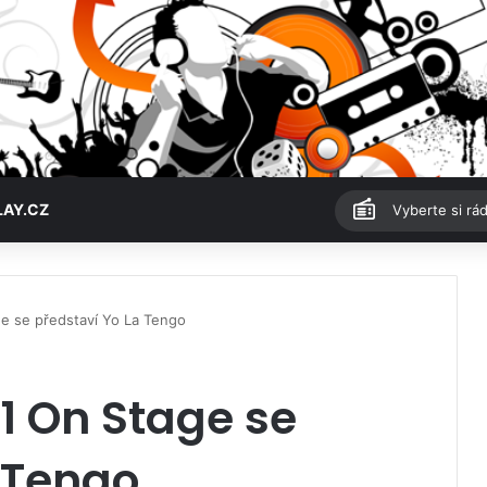
LAY.CZ
Vyberte si rád
e se představí Yo La Tengo
1 On Stage se
 Tengo