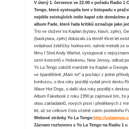
V úterý
1
.
července
ve 22:00 v pořadu Radio 1
Tengo, která vystoupila loni v listopadu v praž
nejdéle existujících indie kapel zde domácímu p
album Fade, které řada kritiků označuje jako jedn
Trio ve složení Ira Kaplan (kytary, klavír, zpěv),
(baskytara, zpěv) dokázalo za téměř třicet let exi
ovládnout žebříčky hodnocení, nahrát melodii ze 
filmu I Shot Andy Warhol, vystupovat s nejvýznamně
osmi koncertů v Hobokenu, New Jersey, odkud po
Yo La Tengo založili manželé Ira Kaplan a Georgi
ve španělštině „Mám to!“ a pochází z jedné příhody
konkurzu, o dva roky později vydali první desku R
Wave Hot Dogs, o další dva roky později s deskou Pr
Album Fakebook z roku 1990 je zajímavé tím, že j
obou zakladatelů, nových písní i předělaných z min
let, až se celkové číslo včetně zatím posledního F
Webové stránky Yo La Tengo:
http://yolatengo.
Záznam rozhovoru s Yo La Tengo na Radiu 1 u př