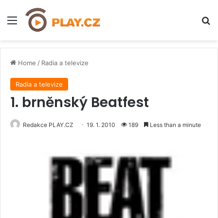
Menu
H
Home
/
Radia a televize
Radia a televize
1. brněnský Beatfest
Redakce PLAY.CZ
19. 1. 2010
189
Less than a minute