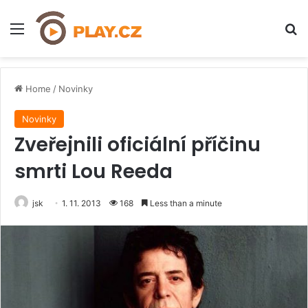
Menu
H
Home
/
Novinky
Novinky
Zveřejnili oficiální příčinu
smrti Lou Reeda
jsk
1. 11. 2013
168
Less than a minute