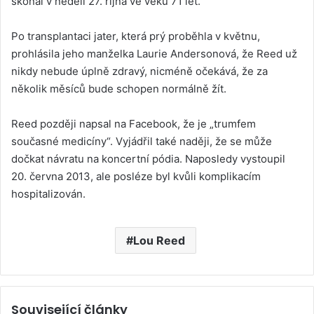
skonal v neděli 27. října ve věku 71 let.
Po transplantaci jater, která prý proběhla v květnu,
prohlásila jeho manželka Laurie Andersonová, že Reed už
nikdy nebude úplně zdravý, nicméně očekává, že za
několik měsíců bude schopen normálně žít.
Reed později napsal na Facebook, že je „trumfem
současné medicíny“. Vyjádřil také naději, že se může
dočkat návratu na koncertní pódia. Naposledy vystoupil
20. června 2013, ale posléze byl kvůli komplikacím
hospitalizován.
Lou Reed
Související články