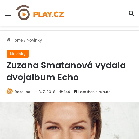
Menu
H
Home
/
Novinky
Novinky
Zuzana Smatanová vydala
dvojalbum Echo
Redakce
3. 7. 2018
140
Less than a minute