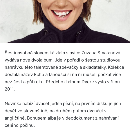
Šestinásobná slovenská zlatá slavice Zuzana Smatanová
vydává nové dvojalbum. Jde v pořadí o šestou studiovou
nahrávku této talentované zpěvačky a skladatelky. Kolekce
dostala název Echo a fanoušci si na ni museli počkat více
než šest a půl roku. Předchozí album Dvere vyšlo v říjnu
2011.
Novinka nabízí dvacet jedna písní, na prvním disku je jich
devět ve slovenštině, na druhém potom dvanáct v
angličtině. Bonusem alba je videodokument z nahrávání
celého počinu.