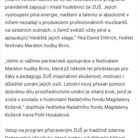
pravidelně zapojují i mladí hudebníci ze ZUŠ. Jejich
vystoupení plná energie, nadšení a talentu si absolutně v
ničem nezadají s produkcemi profesionálních muzikantů
na ostatních scénách, o čemž svědčí vždy plné a
aplaudující hlediště jejich stage,“ říká David Dittrich, ředitel
festivalu Maraton hudby Brno.
„Velmi si vážíme partnerské spolupráce s festivalem
Maraton hudby Brno, která již několik let představuje pro
žáky a pedagogy ZUŠ inspirativní zkušenost, motivaci i
důležité uznání jejich úsilí. Letošní nový přesah pomoci
dobrému dílu prostřednictvím umění je vítaný krok, jenž je
zcela v souladu s hodnotami Nadačního fondu Magdaleny
Kožené,“ doplňuje ředitelka Nadačního fondu Magdaleny
Kožené Irena Pohl Houkalová.
Vstup na program připraveným ZUŠ je tradičně zdarma.
Dobrovolné příspěvky, které mohou návštěvníci během