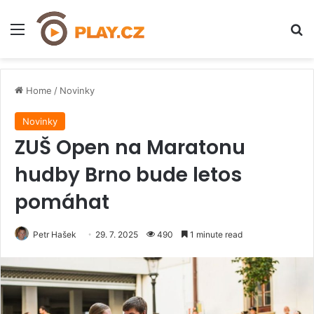
Menu
H
Home
/
Novinky
Novinky
ZUŠ Open na Maratonu
hudby Brno bude letos
pomáhat
Petr Hašek
29. 7. 2025
490
1 minute read