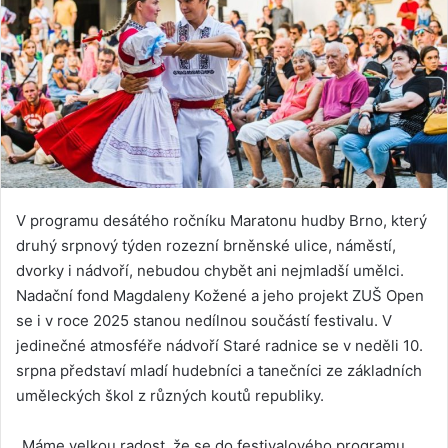
V programu desátého ročníku Maratonu hudby Brno, který
druhý srpnový týden rozezní brněnské ulice, náměstí,
dvorky i nádvoří, nebudou chybět ani nejmladší umělci.
Nadační fond Magdaleny Kožené a jeho projekt ZUŠ Open
se i v roce 2025 stanou nedílnou součástí festivalu. V
jedinečné atmosféře nádvoří Staré radnice se v neděli 10.
srpna představí mladí hudebníci a tanečníci ze základních
uměleckých škol z různých koutů republiky.
„Máme velkou radost, že se do festivalového programu