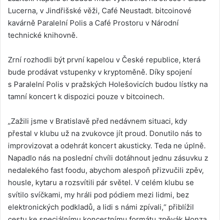
Lucerna, v Jindřišské věži, Café Neustadt. bitcoinové
kavárně Paralelní Polis a Café Prostoru v Národní
technické knihovně.
Zrní rozhodli být první kapelou v České republice, která
bude prodávat vstupenky v kryptoměně. Díky spojení
s Paralelní Polis v pražských Holešovicích budou lístky na
tamní koncert k dispozici pouze v bitcoinech.
„Zažili jsme v Bratislavě před nedávnem situaci, kdy
přestal v klubu už na zvukovce jít proud. Donutilo nás to
improvizovat a odehrát koncert akusticky. Teda ne úplně.
Napadlo nás na poslední chvíli dotáhnout jednu zásuvku z
nedalekého fast foodu, abychom alespoň přizvučili zpěv,
housle, kytaru a rozsvítili pár světel. V celém klubu se
svítilo svíčkami, my hráli pod pódiem mezi lidmi, bez
elektronických podkladů, a lidi s námi zpívali,“ přiblížil
cestu ke speciálnímu koncertnímu formátu zpěvák Honza