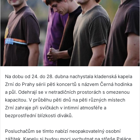
Na dobu od 24. do 28. dubna nachystala kladenská kapela
Zrní do Prahy sérii pěti koncertů s názvem Černá hodinka
a půl. Odehrají se v netradičních prostorách s omezenou
kapacitou. V průběhu pěti dnů na pěti různých místech
Zrní zahraje při svíčkách v intimní atmosféře a
bezprostřední blízkosti diváků.
Posluchačům se tímto nabízí neopakovatelný osobní
zážitek. Kapelu si budou moci vychutnat na střeše Paláce