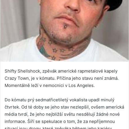
Shifty Shellshock, zpěvák americké rapmetalové kapely
Crazy Town, je v kómatu. Příčina jeho stavu není známá.
Momentálně leží v nemocnici v Los Angeles.
Do kómatu prý sedmatřicetiletý vokalista upadl minulý
čtvrtek. Od té doby se jeho stav nezlepšil, ovšem americká
média tvrdí, že jeho nejbližší světu nesdělují žádné nové
informace. Šíří se spekulace o tom, že za nepříjemnou
situací jsou drogy, které zpěváka během jeho kariéry