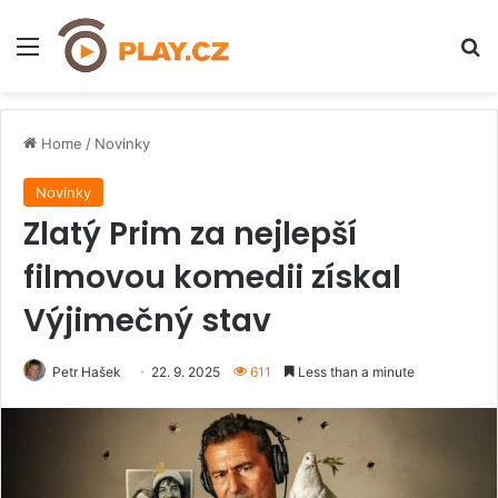
Menu
H
Home
/
Novinky
Novinky
Zlatý Prim za nejlepší
filmovou komedii získal
Výjimečný stav
Petr Hašek
22. 9. 2025
611
Less than a minute