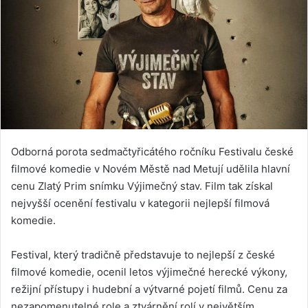
Odborná porota sedmačtyřicátého ročníku Festivalu české
filmové komedie v Novém Městě nad Metují udělila hlavní
cenu Zlatý Prim snímku Výjimečný stav. Film tak získal
nejvyšší ocenění festivalu v kategorii nejlepší filmová
komedie.
Festival, který tradičně představuje to nejlepší z české
filmové komedie, ocenil letos výjimečné herecké výkony,
režijní přístupy i hudební a výtvarné pojetí filmů. Cenu za
nezapomenutelné role a ztvárnění rolí v největším