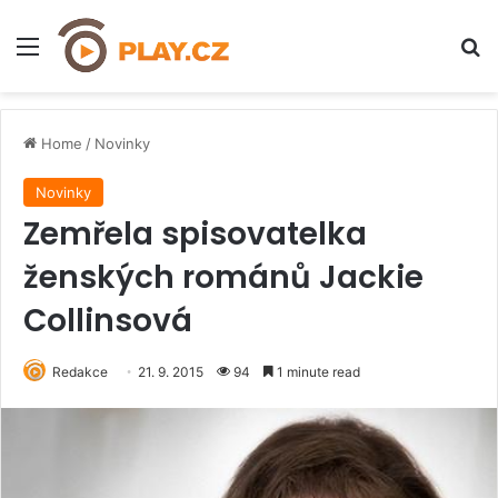
Menu
H
Home
/
Novinky
Novinky
Zemřela spisovatelka
ženských románů Jackie
Collinsová
Redakce
21. 9. 2015
94
1 minute read