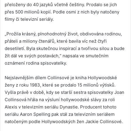
přeloženy do 40 jazyků včetně češtiny. Prodalo se jich
přes 500 milionů kopií. Podle osmi z nich byly natočeny
filmy či televizní seriály.
„Prožila krásný, plnohodnotný život, obdivována rodinou,
přáteli a miliony čtenářů, které bavila víc než čtyři
desetiletí. Byla skutečnou inspirací a tvořivou silou a bude
žít dál ve svých postavách,“ napsala ve smutečním
oznámení rodina spisovatelky.
Nejslavnějším dílem Collinsové je kniha Hollywoodské
ženy z roku 1983, které se prodalo 15 milionů výtisků.
Vyšla právě v době, kdy se starší sestra spisovatelky Joan
Collinsová hřála na výsluní hollywoodské slávy za roli
Alexis v televizním seriálu Dynastie. Producent tohoto
seriálu Aaron Spelling pak stál za televizním seriálem
natočeným podle Hollywoodských žen Jackie Collinsové.