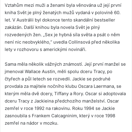
Vztahům mezi muži a ženami byla věnována už její první
kniha Svět je plný ženatých mužů vydaná v polovině 60.
let. V Austrálii byl dokonce tento skandální bestseller
zakázán. Další knihou byla novela Svět je plný
rozvedených žen. „Sex je hybná síla světa a psát o něm
není nic neobvyklého,“ uvedla Collinsová před několika
lety v rozhovoru s americkými novináři.
Sama měla několik vážných známostí. Její první manžel se
jmenoval Wallace Austin, měli spolu dceru Tracy, po
čtyřech a půl letech se rozvedli. Jackie se podruhé
provdala za majitele nočního klubu Oscara Laermana, se
kterým měla dvě dcery, Tiffany a Rory. Oscar si adoptovala
dceru Tracy z Jackieina předchozího manželství. Oscar
zemřel v roce 1992 na rakovinu. Roku 1994 se Jackie
zasnoubila s Frankem Calcagninim, který v roce 1998
zemřel na nádor v mozku.