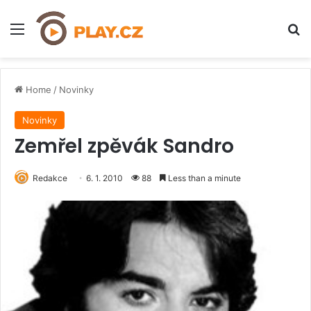
Menu
H
Home
/
Novinky
Novinky
Zemřel zpěvák Sandro
Redakce
6. 1. 2010
88
Less than a minute