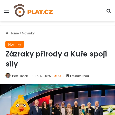
Menu
H
Home
/
Novinky
Novinky
Zázraky přírody a Kuře spojí
síly
Petr Hašek
15. 4. 2025
548
1 minute read