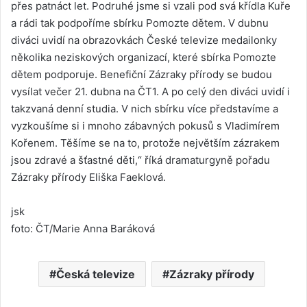
přes patnáct let. Podruhé jsme si vzali pod svá křídla Kuře
a rádi tak podpoříme sbírku Pomozte dětem. V dubnu
diváci uvidí na obrazovkách České televize medailonky
několika neziskových organizací, které sbírka Pomozte
dětem podporuje. Benefiční Zázraky přírody se budou
vysílat večer 21. dubna na ČT1. A po celý den diváci uvidí i
takzvaná denní studia. V nich sbírku více představíme a
vyzkoušíme si i mnoho zábavných pokusů s Vladimírem
Kořenem. Těšíme se na to, protože největším zázrakem
jsou zdravé a šťastné děti,“ říká dramaturgyně pořadu
Zázraky přírody Eliška Faeklová.
jsk
foto: ČT/Marie Anna Baráková
Česká televize
Zázraky přírody