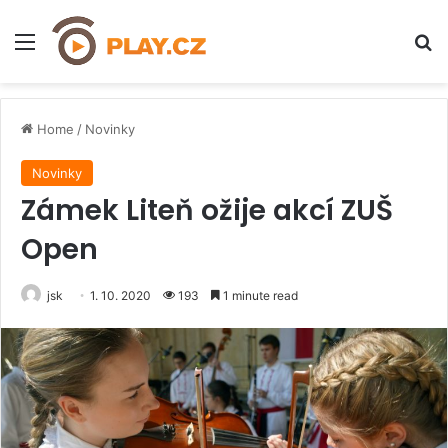
Menu
H
Home
/
Novinky
Novinky
Zámek Liteň ožije akcí ZUŠ
Open
jsk
1. 10. 2020
193
1 minute read