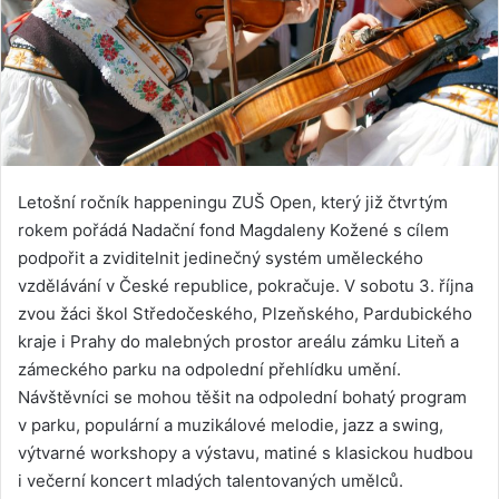
Letošní ročník happeningu ZUŠ Open, který již čtvrtým
rokem pořádá Nadační fond Magdaleny Kožené s cílem
podpořit a zviditelnit jedinečný systém uměleckého
vzdělávání v České republice, pokračuje. V sobotu 3. října
zvou žáci škol Středočeského, Plzeňského, Pardubického
kraje i Prahy do malebných prostor areálu zámku Liteň a
zámeckého parku na odpolední přehlídku umění.
Návštěvníci se mohou těšit na odpolední bohatý program
v parku, populární a muzikálové melodie, jazz a swing,
výtvarné workshopy a výstavu, matiné s klasickou hudbou
i večerní koncert mladých talentovaných umělců.