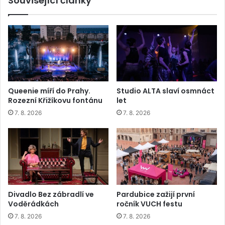
Související články
Queenie míří do Prahy.
Studio ALTA slaví osmnáct
Rozezní Křižíkovu fontánu
let
7. 8. 2026
7. 8. 2026
Divadlo Bez zábradlí ve
Pardubice zažijí první
Voděrádkách
ročník VUCH festu
7. 8. 2026
7. 8. 2026