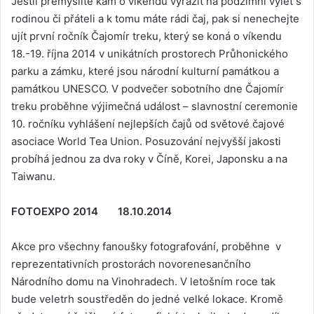
Jestli přemýšlíte kam o víkendu vyrazit na podzimní výlet s
rodinou či přáteli a k tomu máte rádi čaj, pak si nenechejte
ujít první ročník Čajomír treku, který se koná o víkendu
18.-19. října 2014 v unikátních prostorech Průhonického
parku a zámku, které jsou národní kulturní památkou a
památkou UNESCO. V podvečer sobotního dne Čajomír
treku proběhne výjimečná událost – slavnostní ceremonie
10. ročníku vyhlášení nejlepších čajů od světové čajové
asociace World Tea Union. Posuzování nejvyšší jakosti
probíhá jednou za dva roky v Číně, Korei, Japonsku a na
Taiwanu.
FOTOEXPO 2014 18.10.2014
Akce pro všechny fanoušky fotografování, proběhne v
reprezentativních prostorách novorenesančního
Národního domu na Vinohradech. V letošním roce tak
bude veletrh soustředěn do jedné velké lokace. Kromě