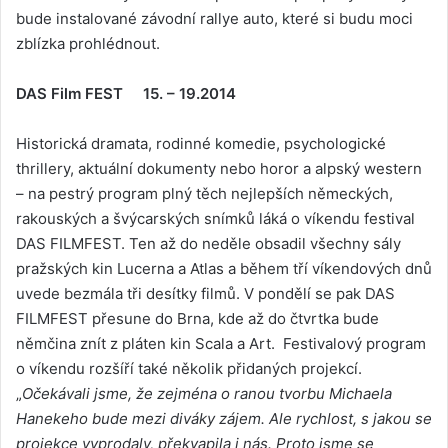
bude instalované závodní rallye auto, které si budu moci
zblízka prohlédnout.
DAS Film FEST 15. – 19.2014
Historická dramata, rodinné komedie, psychologické
thrillery, aktuální dokumenty nebo horor a alpský western
– na pestrý program plný těch nejlepších německých,
rakouských a švýcarských snímků láká o víkendu festival
DAS FILMFEST. Ten až do neděle obsadil všechny sály
pražských kin Lucerna a Atlas a během tří víkendových dnů
uvede bezmála tři desítky filmů. V pondělí se pak DAS
FILMFEST přesune do Brna, kde až do čtvrtka bude
němčina znít z pláten kin Scala a Art. Festivalový program
o víkendu rozšíří také několik přidaných projekcí.
„
Očekávali jsme, že zejména o ranou tvorbu Michaela
Hanekeho bude mezi diváky zájem. Ale rychlost, s jakou se
projekce vyprodaly, překvapila i nás. Proto jsme se