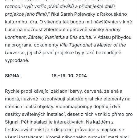
rozhodli vyjít vstříc přání diváků a přidat ještě další
projekce jeho filmů
,“ říká Sarah Polewsky z Rakouského
kulturního fóra. O víkendu tak budou mít návštěvníci v kině
Lucerna možnost zhlédnout opětovně snímky
Sedmý
kontinent
,
Zámek, Pianistka a Bílá stuha
. V Atlasu přibydou
na programu dokumenty
Vila Tugendhat
a
Master of the
Universe
, jejichž první projekce byly také beznadějně
vyprodané.
SIGNAL 16.–19. 10. 2014
Rychle problikávající základní barvy, červená, zelená a
modrá, iluzivně rozpohybují statické grafické elementy na
stěnách i další objekty. Videomappoingy doplňují dvě
desítky světelných instalací, deset z nich vzniklo přímo pro
Signal. Pět instalací je interaktivních. Na každém z
festivalových míst je k dispozici průvodce s mapkou se
všemi instalacemi. Kromě náhodného putování mezi nimi