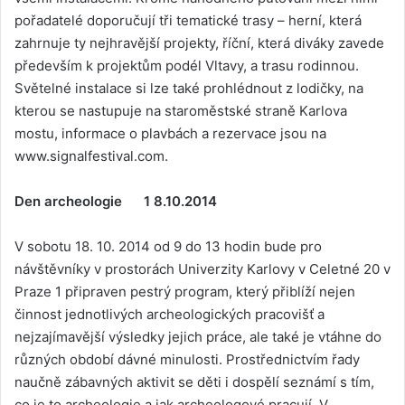
pořadatelé doporučují tři tematické trasy – herní, která
zahrnuje ty nejhravější projekty, říční, která diváky zavede
především k projektům podél Vltavy, a trasu rodinnou.
Světelné instalace si lze také prohlédnout z lodičky, na
kterou se nastupuje na staroměstské straně Karlova
mostu, informace o plavbách a rezervace jsou na
www.signalfestival.com.
Den archeologie 1 8.10.2014
V sobotu 18. 10. 2014 od 9 do 13 hodin bude pro
návštěvníky v prostorách Univerzity Karlovy v Celetné 20 v
Praze 1 připraven pestrý program, který přiblíží nejen
činnost jednotlivých archeologických pracovišť a
nejzajímavější výsledky jejich práce, ale také je vtáhne do
různých období dávné minulosti. Prostřednictvím řady
naučně zábavných aktivit se děti i dospělí seznámí s tím,
co je to archeologie a jak archeologové pracují. V