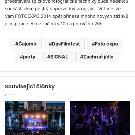
představení špičkové fotografické techniky bude nedílnou
součástí akce pestrý doprovodný program. Věříme, že
Vám FOTOEXPO 2014 opět přinese mnoho nových zážitků
a inspirace. Akce začíná v 10h a potrvá do 20h.
Čajomír
DasFilmfest
Foto expo
party
SIGNAL
Zachraň jídlo
Související články