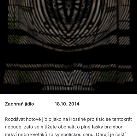
Zachraň jídlo 18.10. 2014
Rozdávat hotové jídlo jako na Hostině pro tisíc se tentokrát
nebude, zato se můžete obohatit o plné tašky brambor,
mrkví nebo květáků za symbolickou cenu. Darují je čeští