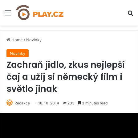
Menu
H
Home
/
Novinky
Novinky
Zachraň jídlo, zkus nejlepší
čaj a užij si německý film i
světlo jinak
Redakce
18. 10. 2014
203
3 minutes read