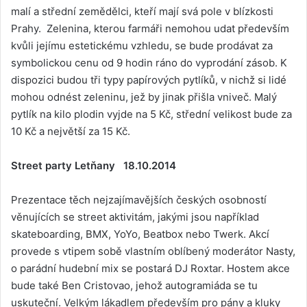
malí a střední zemědělci, kteří mají svá pole v blízkosti
Prahy. Zelenina, kterou farmáři nemohou udat především
kvůli jejímu estetickému vzhledu, se bude prodávat za
symbolickou cenu od 9 hodin ráno do vyprodání zásob. K
dispozici budou tři typy papírových pytlíků, v nichž si lidé
mohou odnést zeleninu, jež by jinak přišla vniveč. Malý
pytlík na kilo plodin vyjde na 5 Kč, střední velikost bude za
10 Kč a největší za 15 Kč.
Street party Letňany 18.10.2014
Prezentace těch nejzajímavějších českých osobností
věnujících se street aktivitám, jakými jsou například
skateboarding, BMX, YoYo, Beatbox nebo Twerk. Akcí
provede s vtipem sobě vlastním oblíbený moderátor Nasty,
o parádní hudební mix se postará DJ Roxtar. Hostem akce
bude také Ben Cristovao, jehož autogramiáda se tu
uskuteční. Velkým lákadlem především pro pány a kluky