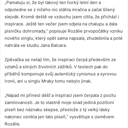
„Pamatuju si, že byl takový ten horký letní den a
odpoledne se z ničeho nic stáhla mračna a začal šílený
slejvák. Kromě deště ve vzduchu jsem cítila, že přichází i
inspirace. Ještě ten večer jsem odjela na chalupu a dala
písničku dohromady,“ popisuje Rozálie prvopočátky vzniku
nového singlu, který opět sama napsala, zhudebnila a poté
nahrála ve studiu Jana Balcara.
Zpěvačka se netají tím, že inspiraci čerpá především ze
vztahů a silných životních zážitků. V textech pak do
příběhů komponuje svůj autentický cynismus a syrovou
ironii, ani u singlu Mraky tomu nebylo jinak.
„Nápad mi přinesl déšť a inspiraci jsem čerpala z pocitu
zamilovanosti. Je to vlastně moje snad jediná pozitivní
píseň bez náznaku skepse, přestože z tý velký lásky
nakonec vznikla jen tato píseň,“ vysvětluje s úsměvem
Rozálie.