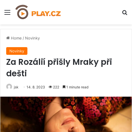
Menu
H
Home
/
Novinky
Novinky
Za Rozálií přišly Mraky při
dešti
jsk
14. 8. 2023
222
1 minute read