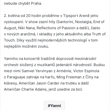
nebude chybět Praha.
2. května od 20 hodin proběhne v Tipsport Areně jeho
vystoupení. V show zazní hity (Santorini, Nostalgia, End of
August, Niki Nana, Reflections of Passion a další), často
v nových aranžmá, i skladby z jeho aktuálního alba Truth of
Touch. Díky využití nejmodernějších technologií v tom
nejlepším možném zvuku.
Yanniho na koncertě tradičně doprovodí mezinárodní
orchestr složený z muzikantů jedenácti národností. Budou
mezi nimi Samvel Yervinyan z Arménie, Victor Espinola
z Paraguaye zahraje na harfu, Ming Freeman z Číny na
klávesy, Američan Jason Carder na trubku a další
Američan Charlie Adams, jenž usedne za bicí.
Yanni