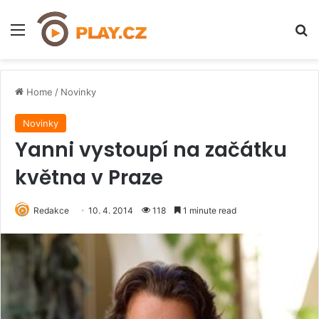
Menu
H
Home
/
Novinky
Novinky
Yanni vystoupí na začátku
května v Praze
Redakce
10. 4. 2014
118
1 minute read