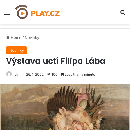
Menu
H
Home
/
Novinky
Novinky
Výstava uctí Filipa Lába
jsk
26. 1. 2022
100
Less than a minute