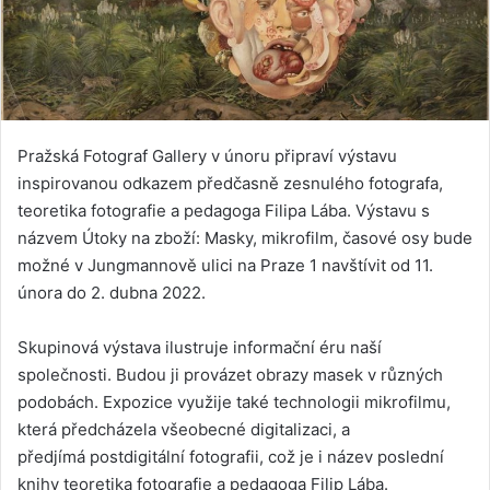
Pražská Fotograf Gallery v únoru připraví výstavu
inspirovanou odkazem předčasně zesnulého fotografa,
teoretika fotografie a pedagoga Filipa Lába. Výstavu s
názvem Útoky na zboží: Masky, mikrofilm, časové osy bude
možné v Jungmannově ulici na Praze 1 navštívit od 11.
února do 2. dubna 2022.
Skupinová výstava ilustruje informační éru naší
společnosti. Budou ji provázet obrazy masek v různých
podobách. Expozice využije také technologii mikrofilmu,
která předcházela všeobecné digitalizaci, a
předjímá postdigitální fotografii, což je i název poslední
knihy teoretika fotografie a pedagoga Filip Lába.