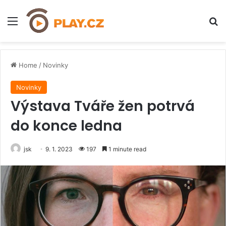
Menu
H
Home
/
Novinky
Novinky
Výstava Tváře žen potrvá
do konce ledna
jsk
9. 1. 2023
197
1 minute read