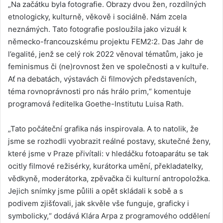
„Na začátku byla fotografie. Obrazy dvou žen, rozdílných
etnologicky, kulturně, věkově i sociálně. Nám zcela
neznámých. Tato fotografie posloužila jako vizuál k
německo-francouzskému projektu FEM2:2. Das Jahr de
l’egalité, jenž se celý rok 2022 věnoval tématům, jako je
feminismus či (ne)rovnost žen ve společnosti a v kultuře.
Ať na debatách, výstavách či filmových představeních,
téma rovnoprávnosti pro nás hrálo prim,“ komentuje
programová ředitelka Goethe-Institutu Luisa Rath.
„Tato počáteční grafika nás inspirovala. A to natolik, že
jsme se rozhodli vyobrazit reálné postavy, skutečné ženy,
které jsme v Praze přivítali: v hledáčku fotoaparátu se tak
ocitly filmové režisérky, kurátorka umění, překladatelky,
vědkyně, moderátorka, zpěvačka či kulturní antropoložka.
Jejich snímky jsme půlili a opět skládali k sobě a s
podivem zjišťovali, jak skvěle vše funguje, graficky i
symbolicky,“ dodává Klára Arpa z programového oddělení