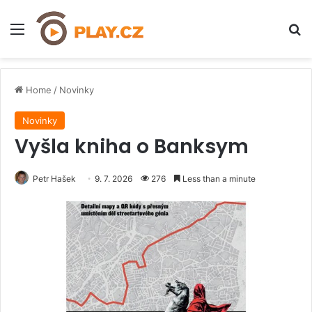
Menu
H
Home
/
Novinky
Novinky
Vyšla kniha o Banksym
Petr Hašek
9. 7. 2026
276
Less than a minute