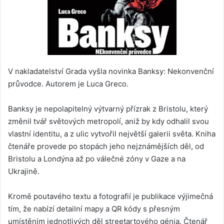
V nakladatelství Grada vyšla novinka Banksy: Nekonvenční
průvodce. Autorem je Luca Greco.
Banksy je nepolapitelný výtvarný přízrak z Bristolu, který
změnil tvář světových metropolí, aniž by kdy odhalil svou
vlastní identitu, a z ulic vytvořil největší galerii světa. Kniha
čtenáře provede po stopách jeho nejznámějších děl, od
Bristolu a Londýna až po válečné zóny v Gaze a na
Ukrajině.
Kromě poutavého textu a fotografií je publikace výjimečná
tím, že nabízí detailní mapy a QR kódy s přesným
umístěním jednotlivých děl streetartového génia. Čtenář