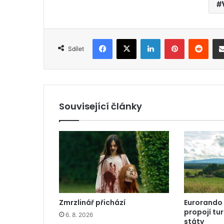
Facebook
X
LinkedIn
Pinterest
Reddit
Sdílet
Související články
Zmrzlinář přichází
Eurorando
propojí tu
6. 8. 2026
státy