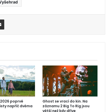
Vyšehrad
Share via Email
 2026 poprvé
Ghost se vrací do kin. Na
risty napříč dvěma
záznamu 2 Big To Rig jsou
větší než kdy dříve