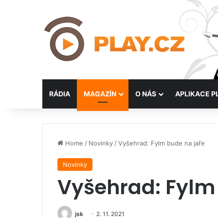
RÁDIA
MAGAZÍN
O NÁS
APLIKACE P
Home
/
Novinky
/
Vyšehrad: Fylm bude na jaře
Novinky
Vyšehrad: Fylm
jsk
2. 11. 2021