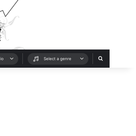
Hledat
io
Select a genre