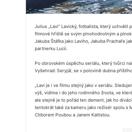
Julius „Lavi“ Lavický, fotbalista, který uchvátil
filmové hřiště se svým plnohodnotným a plno
Jakuba Štáfka jako Laviho, Jakuba Prachaře ja
partnerku Lucii.
Po obrovském úspěchu seriálu, který tvůrci nab
Vyšehrad: Seryjál, se v polovině dubna příštíh
„Lavi je i ve filmu stejný jako v seriálu. Sleduj
výš, vidíme i do jeho rodinného života, ve které
ale stejně je to pořád ten dement, jak ho diváci 
tentokrát také za kameru jako režisér spolu s
Ctiborem Poubou a Janem Kallistou.