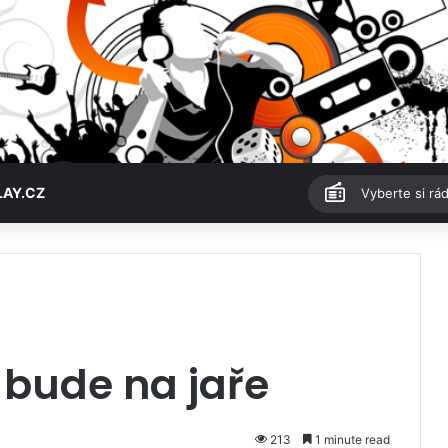
LAY.CZ
Vyberte si rád
 bude na jaře
213
1 minute read