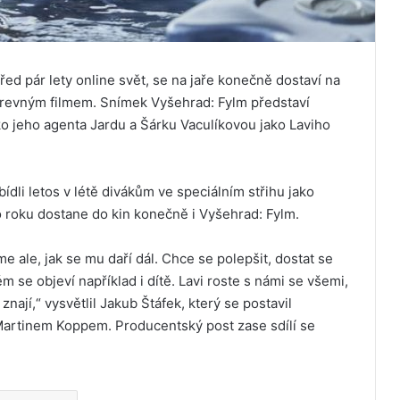
 před pár lety online svět, se na jaře konečně dostaví na
krevným filmem. Snímek Vyšehrad: Fylm představí
ko jeho agenta Jardu a Šárku Vaculíkovou jako Laviho
ídli letos v létě divákům ve speciálním střihu jako
o roku dostane do kin konečně i Vyšehrad: Fylm.
eme ale, jak se mu daří dál. Chce se polepšit, dostat se
m se objeví například i dítě. Lavi roste s námi se všemi,
znají,“ vysvětlil Jakub Štáfek, který se postavil
 Martinem Koppem. Producentský post zase sdílí se