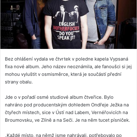
Bez ohlášení vydala ve čtvrtek v poledne kapela Vypsaná
fixa nové album. Jeho název neoznámila, ale fanoušci si jej
mohou vyluštit v osmisměrce, která je součástí přední
strany obalu.
Jde o v pořadí osmé studiové album čtveřice. Bylo
nahráno pod producentským dohledem Ondřeje Ježka na
čtyřech místech, sice v Ústí nad Labem, Vernéřovicích na
Broumovsku, ve Zlíně a na Seči. Je na něm tucet písniček.
„Každé místo, na němž jsme nahrávali, potřebovalo po