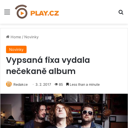
Menu
H
Home
/
Novinky
Novinky
Vypsaná fixa vydala
nečekaně album
Redakce
3. 2. 2017
85
Less than a minute