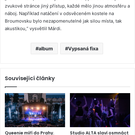
zvukové stránce jiný přístup, každé mělo jinou atmosféru a
náboj. Například natáčení v odsvěceném kostele na
Broumovsku bylo nezapomenutelné jak silou místa, tak
akustikou,“ vysvětlil Márdi.
album
Vypsaná fixa
Související články
Queenie míří do Prahy.
Studio ALTA slaví osmnáct