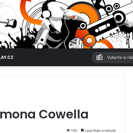
LAY.CZ
Vyberte si rád
imona Cowella
140
Less than a minute