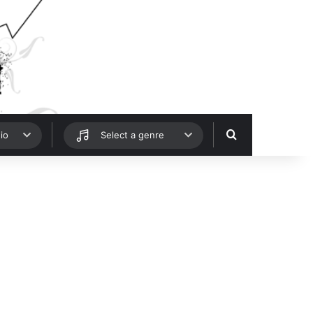
Hledat
io
Select a genre