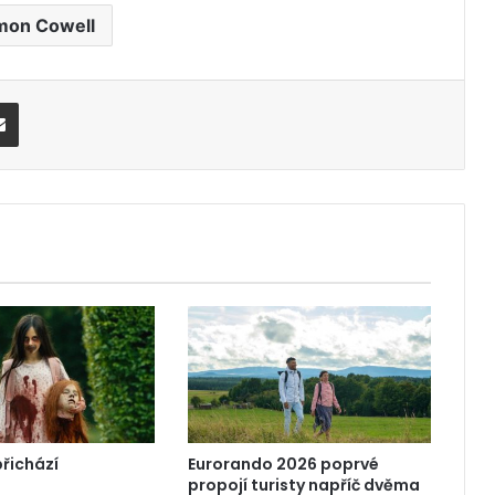
mon Cowell
Share via Email
přichází
Eurorando 2026 poprvé
propojí turisty napříč dvěma