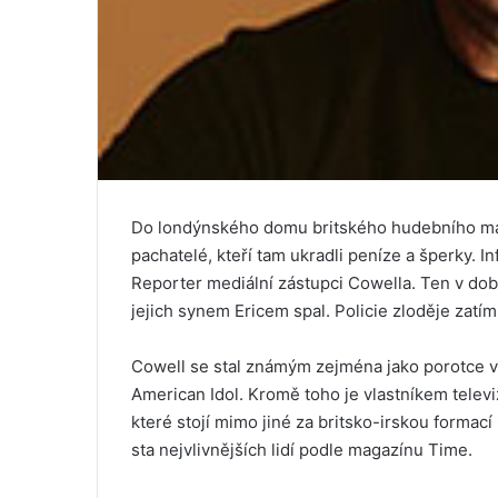
Do londýnského domu britského hudebního ma
pachatelé, kteří tam ukradli peníze a šperky. 
Reporter mediální zástupci Cowella. Ten v dob
jejich synem Ericem spal. Policie zloděje zatím
Cowell se stal známým zejména jako porotce v s
American Idol. Kromě toho je vlastníkem televi
které stojí mimo jiné za britsko-irskou formac
sta nejvlivnějších lidí podle magazínu Time.