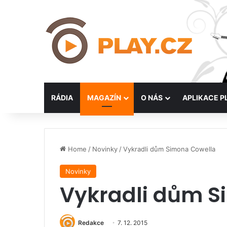
RÁDIA
MAGAZÍN
O NÁS
APLIKACE P
Home
/
Novinky
/
Vykradli dům Simona Cowella
Novinky
Vykradli dům S
Redakce
7. 12. 2015