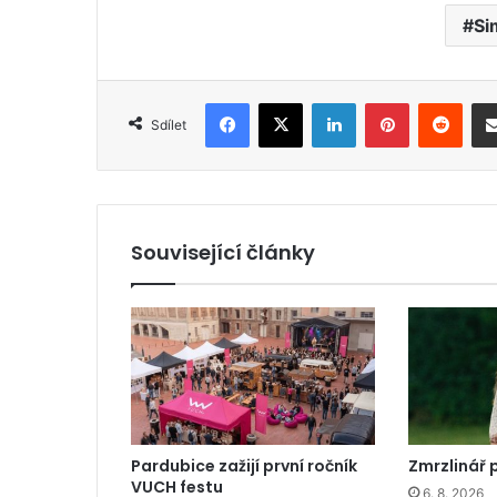
Si
Facebook
X
LinkedIn
Pinterest
Reddit
Sdílet
Související články
Pardubice zažijí první ročník
Zmrzlinář 
VUCH festu
6. 8. 2026