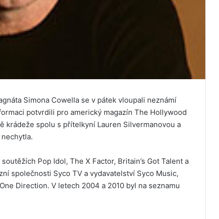
gnáta Simona Cowella se v pátek vloupali neznámí
Informaci potvrdili pro americký magazín The Hollywood
ě krádeže spolu s přítelkyní Lauren Silvermanovou a
 nechytla.
outěžích Pop Idol, The X Factor, Britain’s Got Talent a
zní společnosti Syco TV a vydavatelství Syco Music,
í One Direction. V letech 2004 a 2010 byl na seznamu