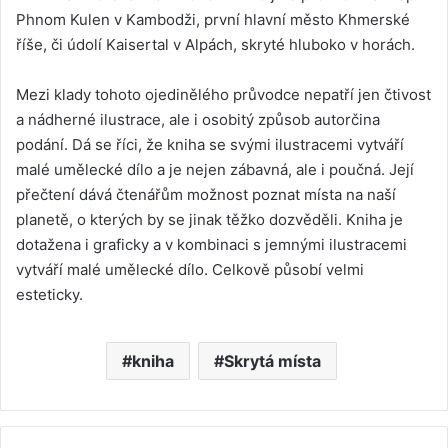
Phnom Kulen v Kambodži, první hlavní město Khmerské
říše, či údolí Kaisertal v Alpách, skryté hluboko v horách.
Mezi klady tohoto ojedinělého průvodce nepatří jen čtivost
a nádherné ilustrace, ale i osobitý způsob autorčina
podání. Dá se říci, že kniha se svými ilustracemi vytváří
malé umělecké dílo a je nejen zábavná, ale i poučná. Její
přečtení dává čtenářům možnost poznat místa na naší
planetě, o kterých by se jinak těžko dozvěděli. Kniha je
dotažena i graficky a v kombinaci s jemnými ilustracemi
vytváří malé umělecké dílo. Celkově působí velmi
esteticky.
kniha
Skrytá místa