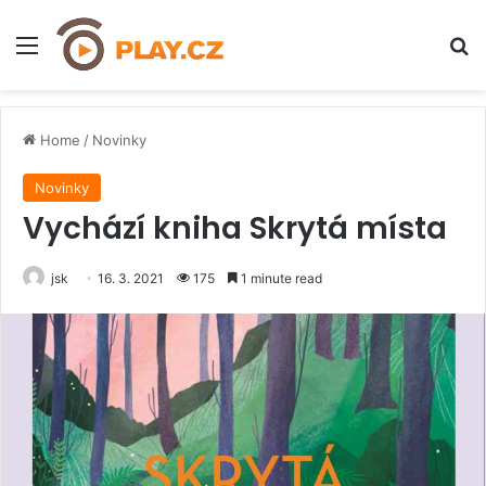
Menu
H
Home
/
Novinky
Novinky
Vychází kniha Skrytá místa
jsk
16. 3. 2021
175
1 minute read