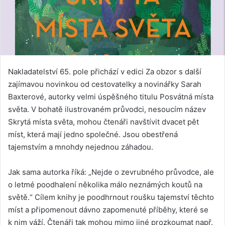
Nakladatelství 65. pole přichází v edici Za obzor s další
zajímavou novinkou od cestovatelky a novinářky Sarah
Baxterové, autorky velmi úspěšného titulu Posvátná místa
světa. V bohatě ilustrovaném průvodci, nesoucím název
Skrytá místa světa, mohou čtenáři navštívit dvacet pět
míst, která mají jedno společné. Jsou obestřená
tajemstvím a mnohdy nejednou záhadou.
Jak sama autorka říká: „Nejde o zevrubného průvodce, ale
o letmé poodhalení několika málo neznámých koutů na
světě.“ Cílem knihy je poodhrnout roušku tajemství těchto
míst a připomenout dávno zapomenuté příběhy, které se
k nim váží. Čtenáři tak mohou mimo jiné prozkoumat např.