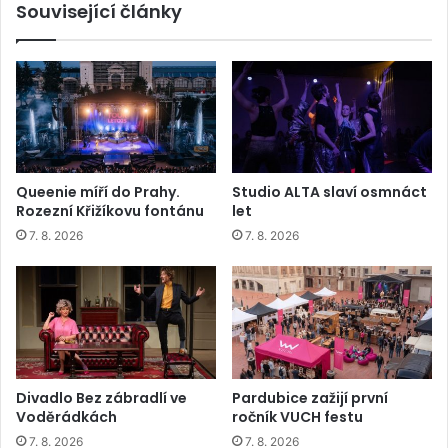
Související články
Queenie míří do Prahy.
Studio ALTA slaví osmnáct
Rozezní Křižíkovu fontánu
let
7. 8. 2026
7. 8. 2026
Divadlo Bez zábradlí ve
Pardubice zažijí první
Voděrádkách
ročník VUCH festu
7. 8. 2026
7. 8. 2026