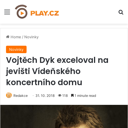
Menu
H
Home
/
Novinky
Novinky
Vojtěch Dyk exceloval na
jevišti Vídeňského
koncertního domu
Redakce
31. 10. 2018
118
1 minute read