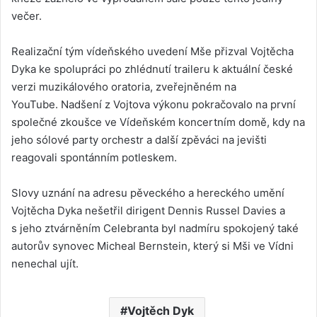
večer.
Realizační tým vídeňského uvedení Mše přizval Vojtěcha
Dyka ke spolupráci po zhlédnutí traileru k aktuální české
verzi muzikálového oratoria, zveřejněném na
YouTube. Nadšení z Vojtova výkonu pokračovalo na první
společné zkoušce ve Vídeňském koncertním domě, kdy na
jeho sólové party orchestr a další zpěváci na jevišti
reagovali spontánním potleskem.
Slovy uznání na adresu pěveckého a hereckého umění
Vojtěcha Dyka nešetřil dirigent Dennis Russel Davies a
s jeho ztvárněním Celebranta byl nadmíru spokojený také
autorův synovec Micheal Bernstein, který si Mši ve Vídni
nenechal ujít.
Vojtěch Dyk