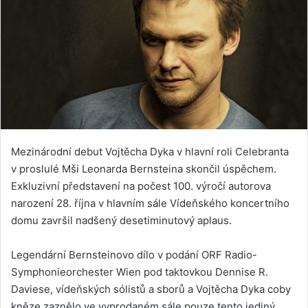
Mezinárodní debut Vojtěcha Dyka v hlavní roli Celebranta
v proslulé Mši Leonarda Bernsteina skončil úspěchem.
Exkluzivní představení na počest 100. výročí autorova
narození 28. října v hlavním sále Vídeňského koncertního
domu završil nadšený desetiminutový aplaus.
Legendární Bernsteinovo dílo v podání ORF Radio-
Symphonieorchester Wien pod taktovkou Dennise R.
Daviese, vídeňských sólistů a sborů a Vojtěcha Dyka coby
kněze zaznělo ve vyprodaném sále pouze tento jediný