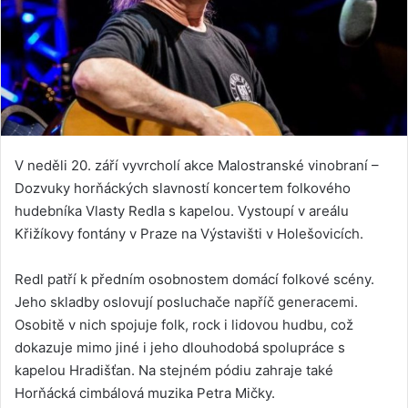
V neděli 20. září vyvrcholí akce Malostranské vinobraní –
Dozvuky horňáckých slavností koncertem folkového
hudebníka Vlasty Redla s kapelou. Vystoupí v areálu
Křižíkovy fontány v Praze na Výstavišti v Holešovicích.
Redl patří k předním osobnostem domácí folkové scény.
Jeho skladby oslovují posluchače napříč generacemi.
Osobitě v nich spojuje folk, rock i lidovou hudbu, což
dokazuje mimo jiné i jeho dlouhodobá spolupráce s
kapelou Hradišťan. Na stejném pódiu zahraje také
Horňácká cimbálová muzika Petra Mičky.