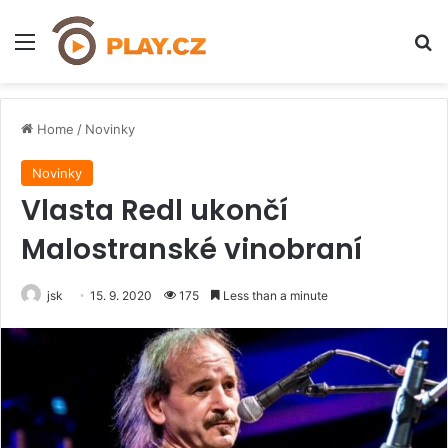
Menu
H
Home
/
Novinky
Novinky
Vlasta Redl ukončí
Malostranské vinobraní
jsk
15. 9. 2020
175
Less than a minute