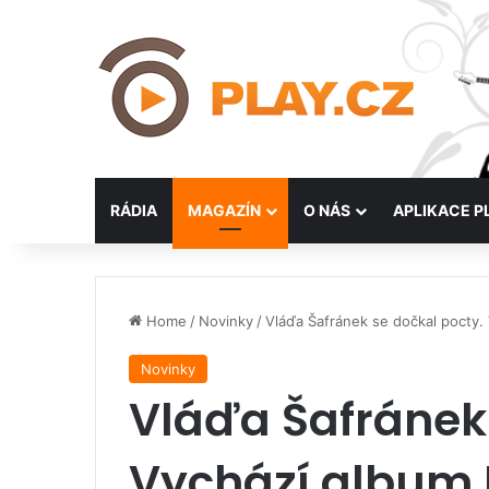
RÁDIA
MAGAZÍN
O NÁS
APLIKACE P
Home
/
Novinky
/
Vláďa Šafránek se dočkal pocty.
Novinky
Vláďa Šafránek 
Vychází album 