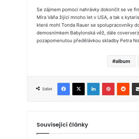
Se zájmem pomoci nahrávky dokončit se ve finál
Míra Váňa žijící mnoho let v USA, a tak s kytar
které mohl Tonda Rauer se spolupracovníky doko
demosnímkem Babylonská věž, dále coververzí
pozapomenutou předělávkou skladby Petra Nová
album
Facebook
X
LinkedIn
Pinterest
Reddit
Sdílet
Související články