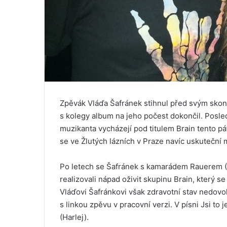
Zpěvák Vláďa Šafránek stihnul před svým skon
s kolegy album na jeho počest dokončil. Posle
muzikanta vycházejí pod titulem Brain tento p
se ve Žlutých lázních v Praze navíc uskutečn
Po letech se Šafránek s kamarádem Rauerem (Br
realizovali nápad oživit skupinu Brain, který 
Vláďovi Šafránkovi však zdravotní stav nedovoli
s linkou zpěvu v pracovní verzi. V písni Jsi t
(Harlej).