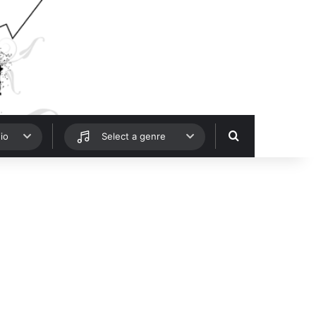
Hledat
io
Select a genre