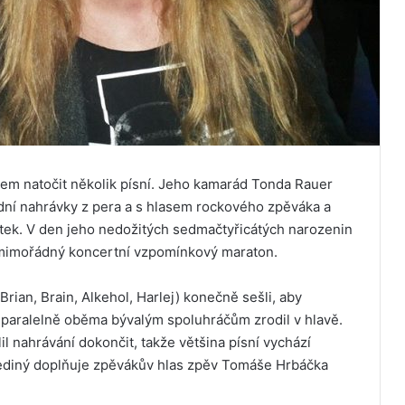
em natočit několik písní. Jeho kamarád Tonda Rauer
dní nahrávky z pera a s hlasem rockového zpěváka a
átek. V den jeho nedožitých sedmačtyřicátých narozenin
í mimořádný koncertní vzpomínkový maraton.
ian, Brain, Alkehol, Harlej) konečně sešli, aby
se paralelně oběma bývalým spoluhráčům zrodil v hlavě.
l nahrávání dokončit, takže většina písní vychází
o jediný doplňuje zpěvákův hlas zpěv Tomáše Hrbáčka