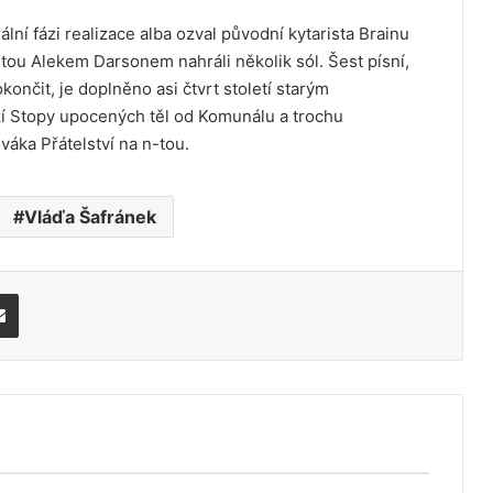
ní fázi realizace alba ozval původní kytarista Brainu
istou Alekem Darsonem nahráli několik sól. Šest písní,
nčit, je doplněno asi čtvrt století starým
 Stopy upocených těl od Komunálu a trochu
ka Přátelství na n-tou.
Vláďa Šafránek
Share via Email