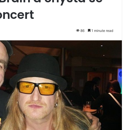
ncert
86
1 minute read