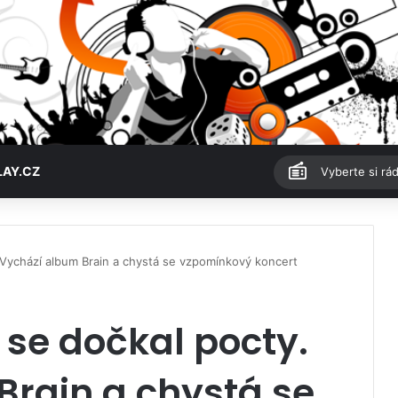
LAY.CZ
Vyberte si rád
 Vychází album Brain a chystá se vzpomínkový koncert
se dočkal pocty.
Brain a chystá se