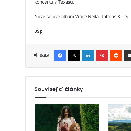
koncertu v Texasu.
Nové sólové album Vince Neila, Tattoos & Tequi
JŠp
Facebook
X
LinkedIn
Pinterest
Reddit
Sdílet
Související články