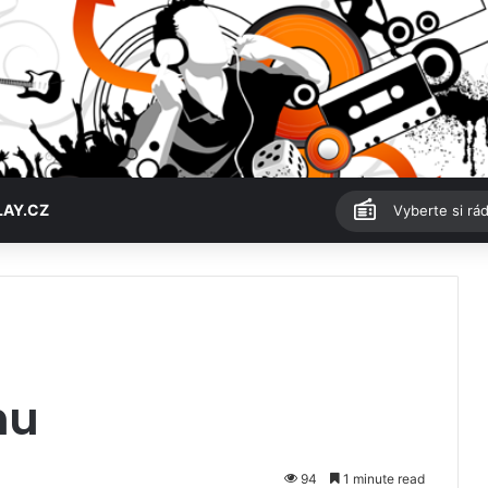
LAY.CZ
Vyberte si rád
hu
94
1 minute read