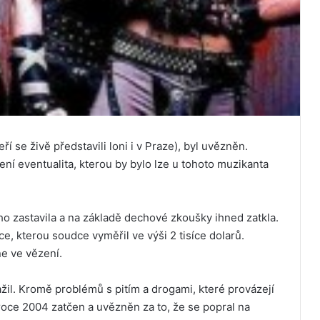
í se živě představili loni i v Praze), byl uvězněn.
ní eventualita, kterou by bylo lze u tohoto muzikanta
 ho zastavila a na základě dechové zkoušky ihned zatkla.
e, kterou soudce vyměřil ve výši 2 tisíce dolarů.
e ve vězení.
ažil. Kromě problémů s pitím a drogami, které provázejí
roce 2004 zatčen a uvězněn za to, že se popral na