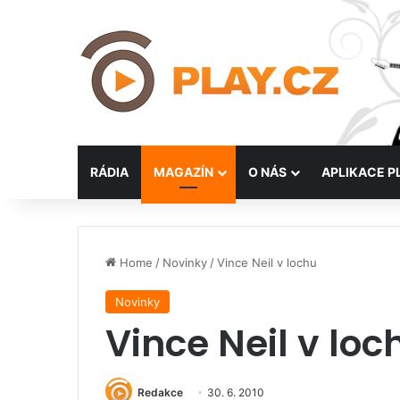
RÁDIA
MAGAZÍN
O NÁS
APLIKACE P
Home
/
Novinky
/
Vince Neil v lochu
Novinky
Vince Neil v loc
Redakce
30. 6. 2010