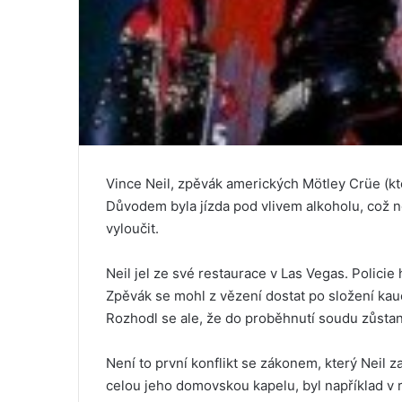
Vince Neil, zpěvák amerických Mötley Crüe (kteř
Důvodem byla jízda pod vlivem alkoholu, což ne
vyloučit.
Neil jel ze své restaurace v Las Vegas. Policie
Zpěvák se mohl z vězení dostat po složení kauc
Rozhodl se ale, že do proběhnutí soudu zůstan
Není to první konflikt se zákonem, který Neil z
celou jeho domovskou kapelu, byl například v 