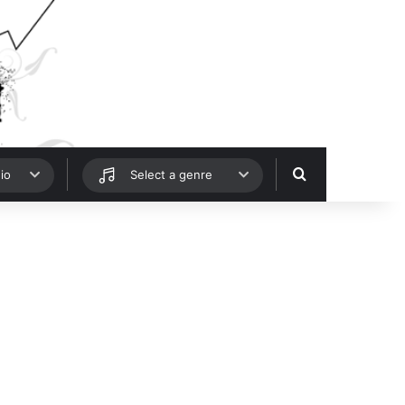
Hledat
io
Select a genre